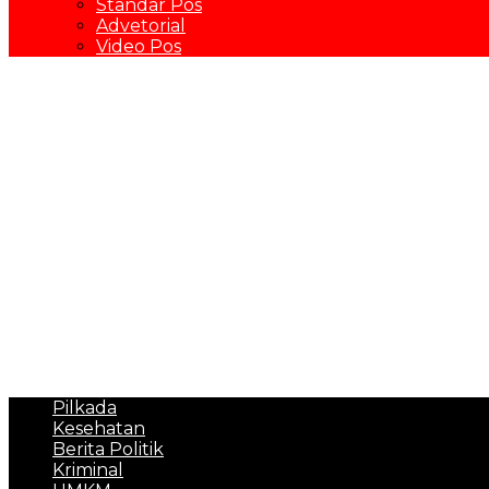
Standar Pos
Advetorial
Video Pos
Pilkada
Kesehatan
Berita Politik
Kriminal