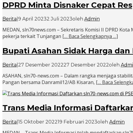
DPRD Minta Disnaker Cepat Res
Berita
|
9 April 2023
2 Juli 2023
oleh
Admin
MEDAN, sln70news.com – Sekretaris Komisi II DPRD Kot
pekerja terkait Tunjangan
[… Baca Selengkapnya …]
Bupati Asahan Sidak Harga dan
Berita
|
27 Desember 2022
27 Desember 2022
oleh
Adm
ASAHAN, sln70-news.com – Dalam rangka menjaga stabili
Pangan bersama Danramil12/AB Kisaran,
[… Baca Selengk
Trans Media Informasi Daftarka
Berita
|
15 Oktober 2022
19 Februari 2023
oleh
Admin
MEDAN – Trans Media Informasi telah mendaftarkan sln70