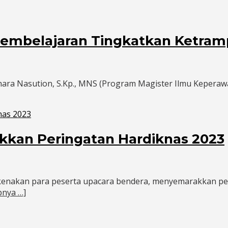
Pembelajaran Tingkatkan Ketram
ti Zahara Nasution, S.Kp., MNS (Program Magister Ilmu Keper
akkan Peringatan Hardiknas 2023
kenakan para peserta upacara bendera, menyemarakkan per
pnya …]