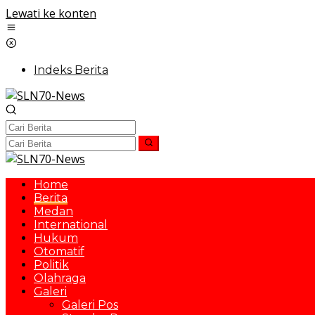
Lewati ke konten
Indeks Berita
Home
Berita
Medan
International
Hukum
Otomatif
Politik
Olahraga
Galeri
Galeri Pos