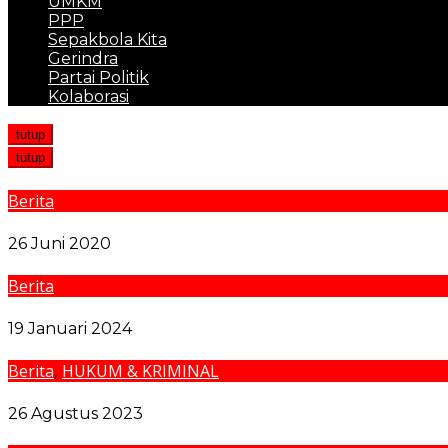
UMKM
PPP
Sepakbola Kita
Gerindra
Partai Politik
Kolaborasi
tutup
tutup
Berita
Jabatan Kasi Pidum Kejari Tobasa Diserahterimakan k
26 Juni 2020
Berita
Terima SK Definitif Sebagai Ketua PAC IPK, Bambang
19 Januari 2024
Berita
,
HUKUM & KRIMINAL
Saksi ‘Skandal’ Rehab Mess Pempropsu Kota Nopan B
26 Agustus 2023