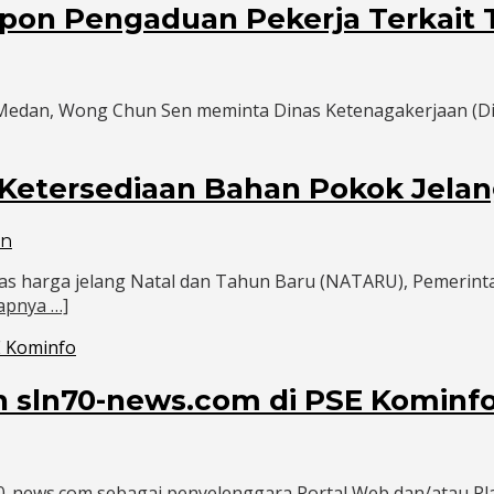
pon Pengaduan Pekerja Terkait
a Medan, Wong Chun Sen meminta Dinas Ketenagakerjaan (
 Ketersediaan Bahan Pokok Jelan
in
tas harga jelang Natal dan Tahun Baru (NATARU), Pemerin
apnya …]
n sln70-news.com di PSE Kominf
-news.com sebagai penyelenggara Portal Web dan/atau Plat