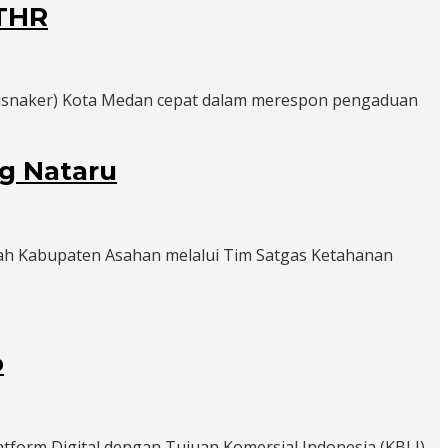
 THR
Disnaker) Kota Medan cepat dalam merespon pengaduan
g Nataru
tah Kabupaten Asahan melalui Tim Satgas Ketahanan
o
form Digital dengan Tujuan Komersial Indonesia (KBLI)