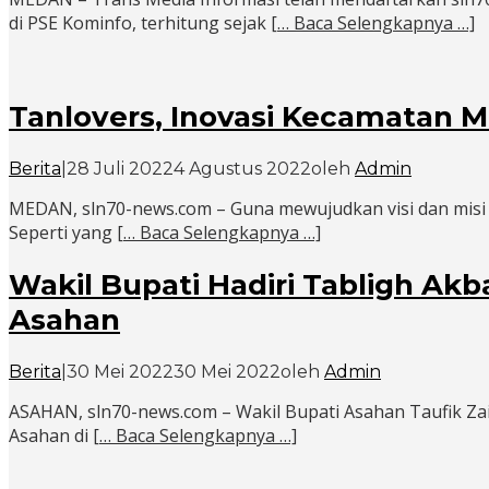
di PSE Kominfo, terhitung sejak
[… Baca Selengkapnya …]
Tanlovers, Inovasi Kecamatan 
Berita
|
28 Juli 2022
4 Agustus 2022
oleh
Admin
MEDAN, sln70-news.com – Guna mewujudkan visi dan misi 
Seperti yang
[… Baca Selengkapnya …]
Wakil Bupati Hadiri Tabligh Ak
Asahan
Berita
|
30 Mei 2022
30 Mei 2022
oleh
Admin
ASAHAN, sln70-news.com – Wakil Bupati Asahan Taufik Zai
Asahan di
[… Baca Selengkapnya …]