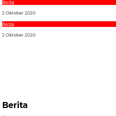
Berita
Hindari Menu Sarapan Ini Jika Tak Ingin Asam Lambun
2 Oktober 2020
Berita
Isu Maskapai Baru Lion Air di Tengah Gugatan Utang
2 Oktober 2020
Pemko Medan dan Forkopimda Komitmen Tutup Semu
Sidang Bantahan Sita Eksekusi di Desa Karang Gading, 
Zakiyuddin Harahap Tolong Korban Kekerasan dan Pe
Pengedar Shabu di Kampung Agas Medan Deli Ditang
Kejatisu Geledah Kantor Pelindo Regional 1 Belawan
Berita