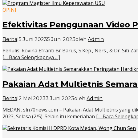
OPINI
Efektivitas Penggunaan Video 
Berita
|
5 Juni 2023
5 Juni 2023
oleh
Admin
Penulis: Rovina Efranti Br Barus, S.Kep., Ners., & Dr. Si
[… Baca Selengkapnya …]
Pakaian Adat Multietnis Semar
Berita
|
2 Mei 2023
3 Juni 2023
oleh
Admin
MEDAN, sln70news.com – Pakaian Adat Multietnis yang di
2023, Selasa (2/5). Selain itu kemeriahan
[… Baca Selengka