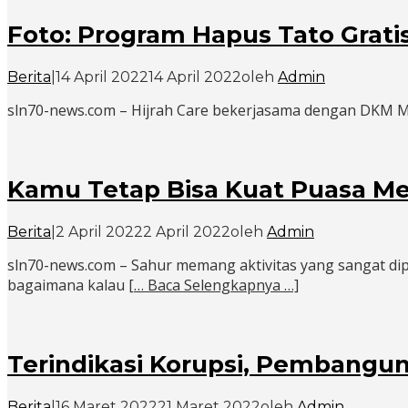
Foto: Program Hapus Tato Grat
Berita
|
14 April 2022
14 April 2022
oleh
Admin
sln70-news.com – Hijrah Care bekerjasama dengan DKM Mas
Kamu Tetap Bisa Kuat Puasa Mes
Berita
|
2 April 2022
2 April 2022
oleh
Admin
sln70-news.com – Sahur memang aktivitas yang sangat dip
bagaimana kalau
[… Baca Selengkapnya …]
Terindikasi Korupsi, Pembangu
Berita
|
16 Maret 2022
21 Maret 2022
oleh
Admin