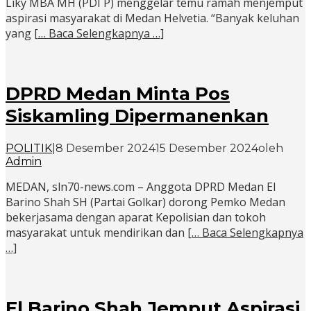
Liky MBA MH (PDI P) menggelar temu ramah menjemput
aspirasi masyarakat di Medan Helvetia. “Banyak keluhan
yang
[… Baca Selengkapnya …]
DPRD Medan Minta Pos
Siskamling Dipermanenkan
POLITIK
|
8 Desember 2024
15 Desember 2024
oleh
Admin
MEDAN, sln70-news.com – Anggota DPRD Medan El
Barino Shah SH (Partai Golkar) dorong Pemko Medan
bekerjasama dengan aparat Kepolisian dan tokoh
masyarakat untuk mendirikan dan
[… Baca Selengkapnya
…]
El Barino Shah Jemput Aspirasi