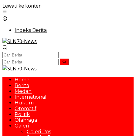
Lewati ke konten
Indeks Berita
Home
Berita
Medan
International
Hukum
Otomatif
Politik
Olahraga
Galeri
Galeri Pos