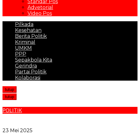
Standar Pos
Advetorial
Video Pos
Pilkada
Kesehatan
Berita Politik
Kriminal
UMKM
PPP
Sepakbola Kita
Gerindra
Partai Politik
Kolaborasi
tutup
tutup
POLITIK
Konflik Desa Segati, PT NSR dan Warga Sepakat
Berdamai
23 Mei 2025