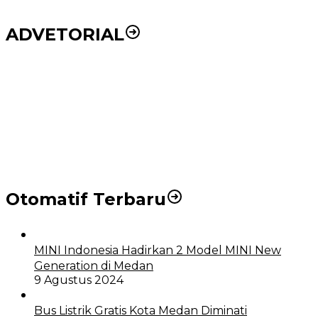
ADVETORIAL
Puluhan Wartawan Solid Dukung Markus Pasaribu
Jadi Calon Ketua PWPM 2026-2028
DPRD dan Pemko Medan Sepakati Ranperda LPj
APBD 2023, Cerminkan APBD Rakyat yang Sehat
Otomatif Terbaru
MINI Indonesia Hadirkan 2 Model MINI New
Generation di Medan
9 Agustus 2024
Bus Listrik Gratis Kota Medan Diminati