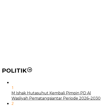
Wakil Wali Kota Medan Dorong Masyarakat Berobat
Ke RSUD Dr. Pirngadi
Pemko Medan Dorong Puskesmas di Kota Medan Jadi
BLUD
21 Penyakit yang Pengobatannya Tak Dicover BPJS
Kesehatan
Pakai KTP Warga Medan Bisa Berobat Gratis di
Seluruh Indonesia
POLITIK
1
M Ishak Hutasuhut Kembali Pimpin PD Al
Wasliyah Pematangsiantar Periode 2026–2030
2