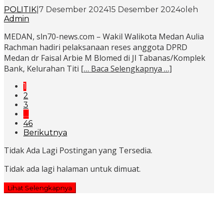
POLITIK
|
7 Desember 2024
15 Desember 2024
oleh
Admin
MEDAN, sln70-news.com – Wakil Walikota Medan Aulia
Rachman hadiri pelaksanaan reses anggota DPRD
Medan dr Faisal Arbie M Blomed di Jl Tabanas/Komplek
Bank, Kelurahan Titi
[… Baca Selengkapnya …]
1
2
3
…
46
Berikutnya
Tidak Ada Lagi Postingan yang Tersedia.
Tidak ada lagi halaman untuk dimuat.
Lihat Selengkapnya