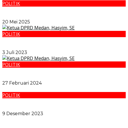
POLITIK
DPRD Riau Gelar RDP Bersama Masyarakat terkait
Sengketa Lahan Sawit
20 Mei 2025
POLITIK
Ketua DPRD Medan: Momentum Bagi Kemajuan
Kota Medan
3 Juli 2023
POLITIK
Ketua DPRD Medan Ungkap Perolehan Kursi di Pileg
Tahun 2024
27 Februari 2024
POLITIK
Rumah Ditempel Stiker Warga Miskin, Tapi Tak Dapat
Bantuan
9 Desember 2023
Pemko Medan dan Forkopimda Komitmen Tutup