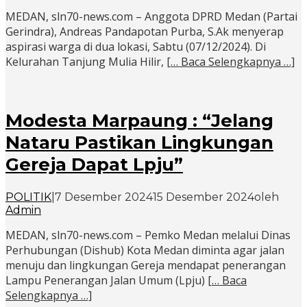
MEDAN, sln70-news.com – Anggota DPRD Medan (Partai
Gerindra), Andreas Pandapotan Purba, S.Ak menyerap
aspirasi warga di dua lokasi, Sabtu (07/12/2024). Di
Kelurahan Tanjung Mulia Hilir,
[… Baca Selengkapnya …]
Modesta Marpaung : “Jelang
Nataru Pastikan Lingkungan
Gereja Dapat Lpju”
POLITIK
|
7 Desember 2024
15 Desember 2024
oleh
Admin
MEDAN, sln70-news.com – Pemko Medan melalui Dinas
Perhubungan (Dishub) Kota Medan diminta agar jalan
menuju dan lingkungan Gereja mendapat penerangan
Lampu Penerangan Jalan Umum (Lpju)
[… Baca
Selengkapnya …]