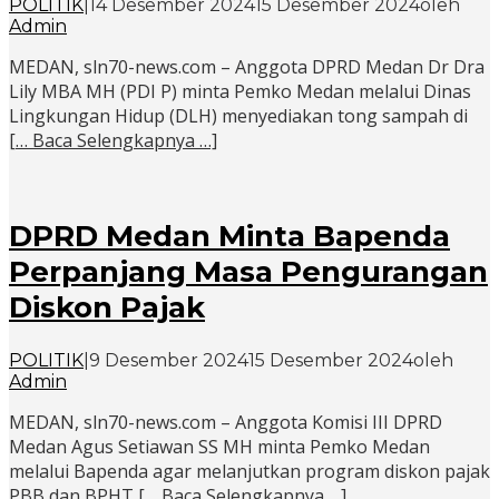
POLITIK
|
14 Desember 2024
15 Desember 2024
oleh
Admin
MEDAN, sln70-news.com – Anggota DPRD Medan Dr Dra
Lily MBA MH (PDI P) minta Pemko Medan melalui Dinas
Lingkungan Hidup (DLH) menyediakan tong sampah di
[… Baca Selengkapnya …]
DPRD Medan Minta Bapenda
Perpanjang Masa Pengurangan
Diskon Pajak
POLITIK
|
9 Desember 2024
15 Desember 2024
oleh
Admin
MEDAN, sln70-news.com – Anggota Komisi III DPRD
Medan Agus Setiawan SS MH minta Pemko Medan
melalui Bapenda agar melanjutkan program diskon pajak
PBB dan BPHT
[… Baca Selengkapnya …]