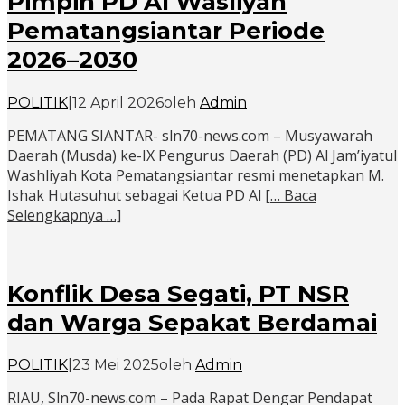
Pimpin PD Al Wasliyah
Pematangsiantar Periode
2026–2030
POLITIK
|
12 April 2026
oleh
Admin
PEMATANG SIANTAR- sln70-news.com – Musyawarah
Daerah (Musda) ke-IX Pengurus Daerah (PD) Al Jam’iyatul
Washliyah Kota Pematangsiantar resmi menetapkan M.
Ishak Hutasuhut sebagai Ketua PD Al
[… Baca
Selengkapnya …]
Konflik Desa Segati, PT NSR
dan Warga Sepakat Berdamai
POLITIK
|
23 Mei 2025
oleh
Admin
RIAU, Sln70-news.com – Pada Rapat Dengar Pendapat