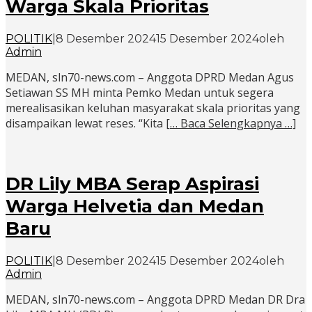
Warga Skala Prioritas
POLITIK
|
8 Desember 2024
15 Desember 2024
oleh
Admin
MEDAN, sln70-news.com – Anggota DPRD Medan Agus
Setiawan SS MH minta Pemko Medan untuk segera
merealisasikan keluhan masyarakat skala prioritas yang
disampaikan lewat reses. “Kita
[… Baca Selengkapnya …]
DR Lily MBA Serap Aspirasi
Warga Helvetia dan Medan
Baru
POLITIK
|
8 Desember 2024
15 Desember 2024
oleh
Admin
MEDAN, sln70-news.com – Anggota DPRD Medan DR Dra