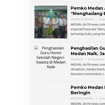
Pemko Medan Ap
“Menghadang B
EDUKASI
,
MEDAN
|
3 Ag
MEDAN, sln70-news.com
inspiratif berjudul “M
terhadap buku yang me
Penghasilan Gu
Medan Naik, Ja
EDUKASI
|
29 November 
MEDAN, sln70-news.com 
dinaikkan, melalui Ban
Nasution memastikan
[
Pemko Medan 
Beringin
EDUKASI
,
MEDAN
|
14 J
MEDAN, sln70-news.com