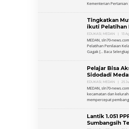
Kementerian Pertanian
Tingkatkan Mut
ikuti Pelatihan
EDUKASI
,
MEDAN
|
13 A
MEDAN, sln70-news.com 
Pelatihan Penilaian Kel
Gagak
[… Baca Selengka
Pelajar Bisa A
Sidodadi Meda
EDUKASI
,
MEDAN
|
25 Ju
MEDAN, sln70-news.com
kecamatan dan kelurah
mempercepat pembangu
Lantik 1.051 P
Sumbangsih Te