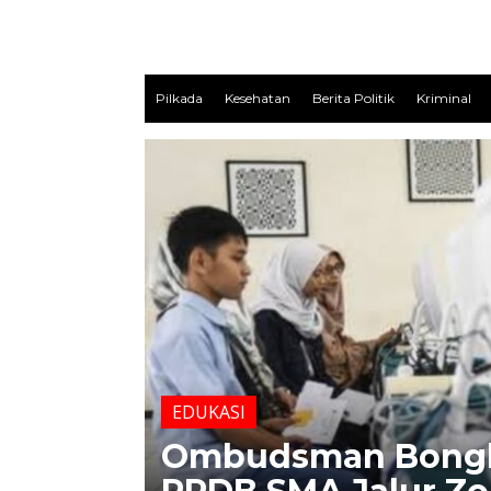
Pilkada
Kesehatan
Berita Politik
Kriminal
EDUKASI
eri-
Ombudsman Bongk
bu