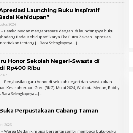
N
resiasi Launching Buku Inspiratif
adai Kehidupan”
ustus 2024
O
L
 – Pemko Medan mengapresiasi dengan di launchingnya buku
E
enghadang Badai Kehidupan” karya Eka Putra Zakran. Apresiasi
H
A
nceritakan tentang
[… Baca Selengkapnya …]
D
M
I
N
ru Honor Sekolah Negeri-Swasta di
di Rp400 Ribu
2023
O
L
– Penghasilan guru honor di sekolah negeri dan swasta akan
E
tuan Kesejahteraan Guru (BKG). Mulai 2024, Walikota Medan, Bobby
H
A
… Baca Selengkapnya …]
D
M
I
N
Buka Perpustakaan Cabang Taman
uni 2023
O
L
 – Warga Medan kini bisa bersantai sambil membaca buku-buku