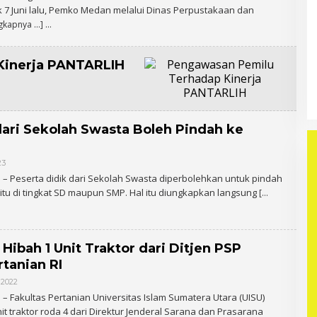
E
k 7 Juni lalu, Pemko Medan melalui Dinas Perpustakaan dan
H
A
gkapnya …]
D
M
I
N
Kinerja PANTARLIH
dari Sekolah Swasta Boleh Pindah ke
23
O
L
– Peserta didik dari Sekolah Swasta diperbolehkan untuk pindah
E
 itu di tingkat SD maupun SMP. Hal itu diungkapkan langsung
[…
H
A
D
M
I
N
Hibah 1 Unit Traktor dari Ditjen PSP
tanian RI
 2022
O
L
 Fakultas Pertanian Universitas Islam Sumatera Utara (UISU)
E
t traktor roda 4 dari Direktur Jenderal Sarana dan Prasarana
H