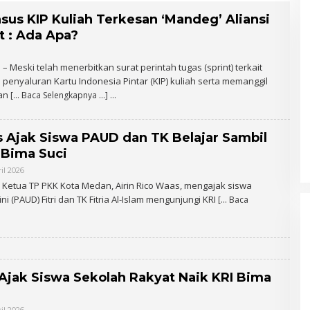
us KIP Kuliah Terkesan ‘Mandeg’ Aliansi
 : Ada Apa?
 Meski telah menerbitkan surat perintah tugas (sprint) terkait
penyaluran Kartu Indonesia Pintar (KIP) kuliah serta memanggil
nan
[… Baca Selengkapnya …]
s Ajak Siswa PAUD dan TK Belajar Sambil
 Bima Suci
il 2026
O
L
 Ketua TP PKK Kota Medan, Airin Rico Waas, mengajak siswa
E
i (PAUD) Fitri dan TK Fitria Al-Islam mengunjungi KRI
[… Baca
H
A
D
M
I
N
jak Siswa Sekolah Rakyat Naik KRI Bima