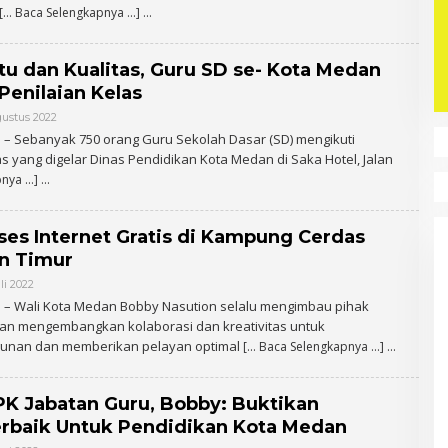
A
[… Baca Selengkapnya …]
D
M
I
N
u dan Kualitas, Guru SD se- Kota Medan
 Penilaian Kelas
gustus 2022
O
L
– Sebanyak 750 orang Guru Sekolah Dasar (SD) mengikuti
E
as yang digelar Dinas Pendidikan Kota Medan di Saka Hotel, Jalan
H
A
pnya …]
D
M
I
N
kses Internet Gratis di Kampung Cerdas
n Timur
li 2022
O
L
 – Wali Kota Medan Bobby Nasution selalu mengimbau pihak
E
an mengembangkan kolaborasi dan kreativitas untuk
H
A
nan dan memberikan pelayan optimal
[… Baca Selengkapnya …]
D
M
I
N
PPK Jabatan Guru, Bobby: Buktikan
rbaik Untuk Pendidikan Kota Medan