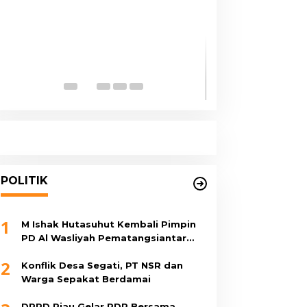
Pemko Medan 
Puskesmas di 
BLUD
POLITIK
1
M Ishak Hutasuhut Kembali Pimpin
PD Al Wasliyah Pematangsiantar
Periode 2026–2030
2
Konflik Desa Segati, PT NSR dan
Warga Sepakat Berdamai
DPRD Riau Gelar RDP Bersama