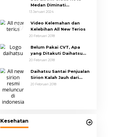
Medan Diminati
Masyarakat
13 Januari 2024
Video Kelemahan dan
Kelebihan All New Terios
20 Februari 2018
Belum Pakai CVT, Apa
yang Ditakuti Daihatsu
Indonesia?
20 Februari 2018
Daihatsu Santai Penjualan
Sirion Kalah Jauh dari
Mobil LCGC
20 Februari 2018
Wakil Wali Kota Medan Dorong
Masyarakat Berobat Ke RSUD
Kesehatan
Dr. Pirngadi