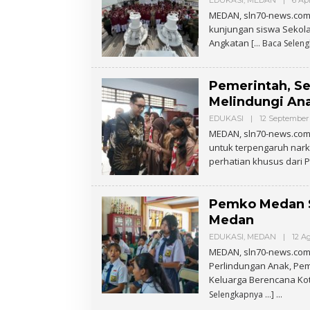
EDUKASI
,
MEDAN
|
6 Apr
MEDAN, sln70-news.com
kunjungan siswa Sekol
Angkatan
[… Baca Selen
Pemerintah, Se
Melindungi Ana
EDUKASI
|
12 September
MEDAN, sln70-news.com 
untuk terpengaruh nark
perhatian khusus dari 
Pemko Medan S
Medan
EDUKASI
,
MEDAN
|
12 A
MEDAN, sln70-news.co
Perlindungan Anak, Pe
Keluarga Berencana Ko
Selengkapnya …]