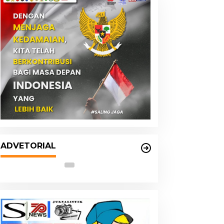
EDUKASI
Pengertian 5W 1H dalam Beri
Contohnya
 Januari 2021
DPRD dan Pemko Medan
Sepakati Ranperda LPj APBD
ADVETORIAL
2023, Cerminkan APBD Rakyat
yang Sehat
ejatisu Geledah Kantor
Pemko Medan dan
elindo Regional 1
Forkopimda Komitmen
elawan
Tutup Semua Celah
Narkoba