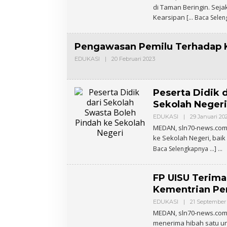
di Taman Beringin. Seja
Kearsipan
[… Baca Selen
Pengawasan Pemilu Terhadap 
EDUKASI
|
20 Februari 2023
O
L
E
H
A
Peserta Didik 
D
M
Sekolah Negeri
I
N
EDUKASI
|
29 Januari 20
MEDAN, sln70-news.com 
ke Sekolah Negeri, baik
Baca Selengkapnya …]
FP UISU Terima 
Kementrian Per
EDUKASI
|
21 September
MEDAN, sln70-news.com –
menerima hibah satu uni