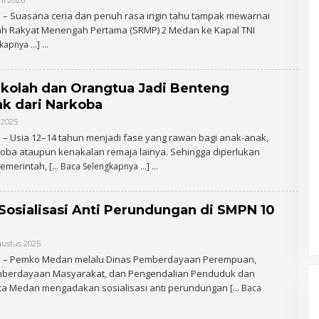
il 2026
O
L
 – Suasana ceria dan penuh rasa ingin tahu tampak mewarnai
E
ah Rakyat Menengah Pertama (SRMP) 2 Medan ke Kapal TNI
H
A
gkapnya …]
D
M
I
N
kolah dan Orangtua Jadi Benteng
k dari Narkoba
 2025
O
L
– Usia 12–14 tahun menjadi fase yang rawan bagi anak-anak,
E
oba ataupun kenakalan remaja lainya. Sehingga diperlukan
H
A
Pemerintah,
[… Baca Selengkapnya …]
D
M
I
N
osialisasi Anti Perundungan di SMPN 10
gustus 2025
O
L
RSUD dr Pirngadi Medan Kini
m – Pemko Medan melalu Dinas Pemberdayaan Perempuan,
E
Miliki Alat Cath Lab dan CT
mberdayaan Masyarakat, dan Pengendalian Penduduk dan
H
A
Scan Baru
ta Medan mengadakan sosialisasi anti perundungan
[… Baca
D
M
I