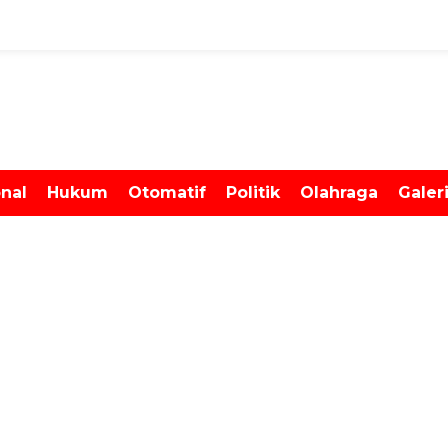
onal
Hukum
Otomatif
Politik
Olahraga
Galer