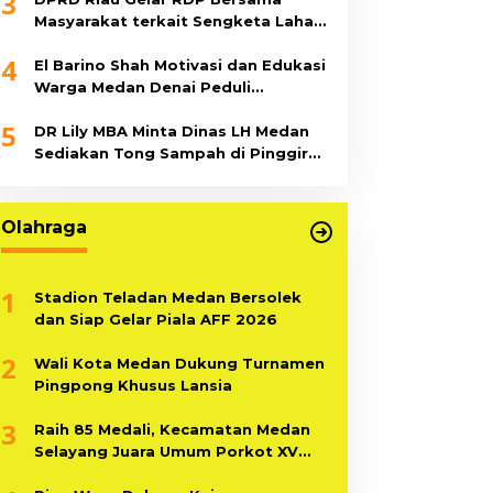
3
Masyarakat terkait Sengketa Lahan
Sawit
4
El Barino Shah Motivasi dan Edukasi
Warga Medan Denai Peduli
Kebersihan
5
DR Lily MBA Minta Dinas LH Medan
Sediakan Tong Sampah di Pinggir
Sungai
Olahraga
1
Stadion Teladan Medan Bersolek
dan Siap Gelar Piala AFF 2026
2
Wali Kota Medan Dukung Turnamen
Pingpong Khusus Lansia
3
Raih 85 Medali, Kecamatan Medan
Selayang Juara Umum Porkot XV
Tahun 2025