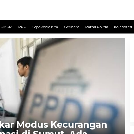
UMKM
PPP
Sepakbola Kita
Gerindra
Partai Politik
Kolaborasi
ar Modus Kecurangan