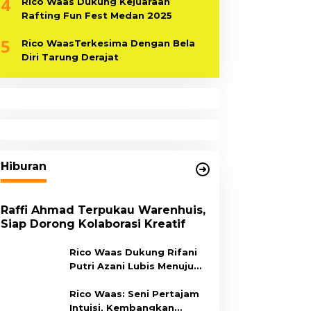
4
Rico Waas Dukung Kejuaraan
Rafting Fun Fest Medan 2025
5
Rico WaasTerkesima Dengan Bela
Diri Tarung Derajat
Hiburan
Raffi Ahmad Terpukau Warenhuis,
Siap Dorong Kolaborasi Kreatif
Rico Waas Dukung Rifani
Putri Azani Lubis Menuju
Grand Final Miss Hijab
Sumut 2026,
Rico Waas: Seni Pertajam
Intuisi, Kembangkan