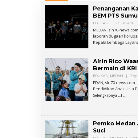
Penanganan Kas
BEM PTS Sumut
EDUKASI
|
23 Juli 2026
O
L
MEDAN, sln70-news.com –
E
laporan dugaan korupsi 
H
A
Kepala Lembaga Laya
D
M
I
N
Airin Rico Waa
Bermain di KRI
EDUKASI
,
MEDAN
|
7 Apr
EDAN, sln70-news.com –
Pendidikan Anak Usia Din
Selengkapnya …]
Pemko Medan A
Suci