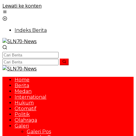
Lewati ke konten
Indeks Berita
Home
Berita
Medan
International
Hukum
Otomatif
Politik
Olahraga
Galeri
Galeri Pos