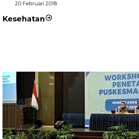
20 Februari 2018
Kesehatan
RSUD dr Pirngadi Medan Kini Miliki Alat Cath Lab dan
CT Scan Baru
Wakil Wali Kota Medan Dorong Masyarakat Berobat
Ke RSUD Dr. Pirngadi