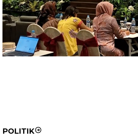
Pemko Medan Dorong Puskesmas di Kota Medan Jadi
BLUD
21 Penyakit yang Pengobatannya Tak Dicover BPJS
Kesehatan
Pakai KTP Warga Medan Bisa Berobat Gratis di
Seluruh Indonesia
POLITIK