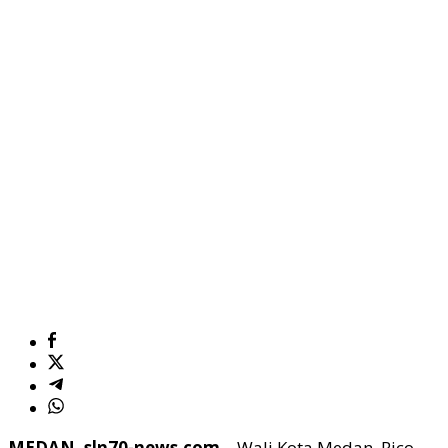
MEDAN, sln70-news.com
– Wali Kota Medan, Rico