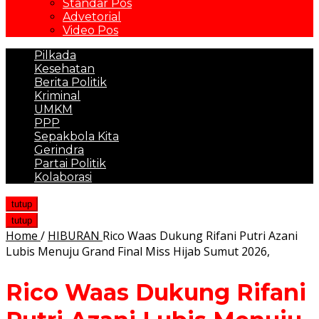
Standar Pos
Advetorial
Video Pos
Pilkada
Kesehatan
Berita Politik
Kriminal
UMKM
PPP
Sepakbola Kita
Gerindra
Partai Politik
Kolaborasi
tutup
tutup
Home
/
HIBURAN
Rico Waas Dukung Rifani Putri Azani
Lubis Menuju Grand Final Miss Hijab Sumut 2026,
Rico Waas Dukung Rifani