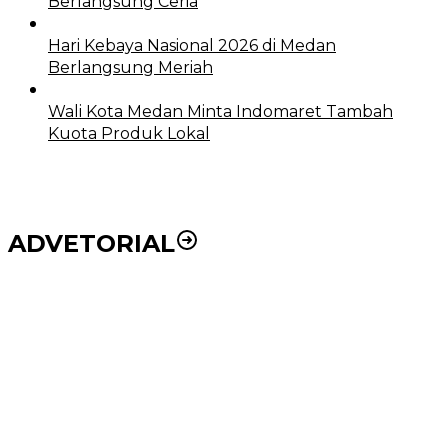
Berlangsung Ceria
Hari Kebaya Nasional 2026 di Medan
Berlangsung Meriah
Wali Kota Medan Minta Indomaret Tambah
Kuota Produk Lokal
ADVETORIAL
Puluhan Wartawan Solid Dukung Markus Pasaribu
Jadi Calon Ketua PWPM 2026-2028
DPRD dan Pemko Medan Sepakati Ranperda LPj
APBD 2023, Cerminkan APBD Rakyat yang Sehat