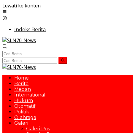
Lewati ke konten
Indeks Berita
Home
Berita
Medan
International
Hukum
Otomatif
Politik
Olahraga
Galeri
Galeri Pos