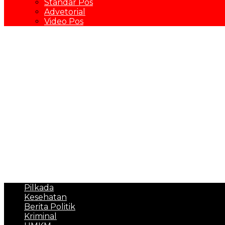
Standar Pos
Advetorial
Video Pos
Pilkada
Kesehatan
Berita Politik
Kriminal