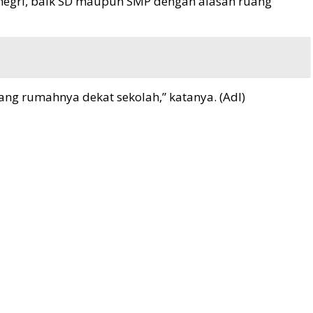
 negri, baik SD maupun SMP dengan alasan ruang
ng rumahnya dekat sekolah,” katanya. (Adl)