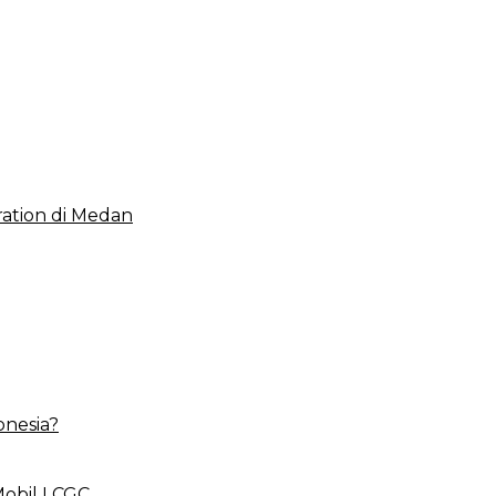
 2023, Cerminkan APBD Rakyat yang Sehat
ation di Medan
onesia?
Mobil LCGC