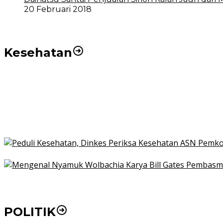
20 Februari 2018
Kesehatan
Pemko Medan Dorong Puskesmas di Kota Medan Jadi
21 Penyakit yang Pengobatannya Tak Dicover BPJS K
Pakai KTP Warga Medan Bisa Berobat Gratis di Seluruh
Peduli Kesehatan, Dinkes Periksa Kesehatan ASN Pe
Mengenal Nyamuk Wolbachia Karya Bill Gates Pemba
POLITIK