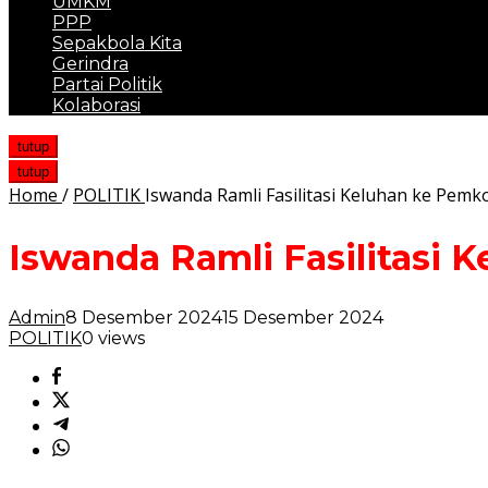
UMKM
PPP
Sepakbola Kita
Gerindra
Partai Politik
Kolaborasi
tutup
tutup
Home
/
POLITIK
Iswanda Ramli Fasilitasi Keluhan ke Pem
Iswanda Ramli Fasilitasi
Admin
8 Desember 2024
15 Desember 2024
POLITIK
0 views