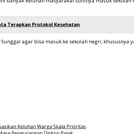
 ini banyak keluhan masyarakat sulitnya masuk sekolah
nta Terapkan Protokol Kesehatan
unggal agar bisa masuk ke sekolah negri, khususnya ya
asikan Keluhan Warga Skala Prioritas
asa Pengurangan Diskon Pajak