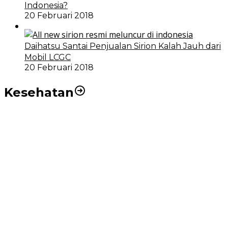
Indonesia?
20 Februari 2018
Daihatsu Santai Penjualan Sirion Kalah Jauh dari
Mobil LCGC
20 Februari 2018
Kesehatan
RSUD dr Pirngadi Medan Kini Miliki Alat Cath Lab dan
CT Scan Baru
Wakil Wali Kota Medan Dorong Masyarakat Berobat
Ke RSUD Dr. Pirngadi
Pemko Medan Dorong Puskesmas di Kota Medan Jadi
BLUD