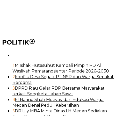
21 Penyakit yang Pengobatannya Tak Dicover BPJS
Kesehatan
Pakai KTP Warga Medan Bisa Berobat Gratis di
Seluruh Indonesia
POLITIK
1
M Ishak Hutasuhut Kembali Pimpin PD Al
Wasliyah Pematangsiantar Periode 2026–2030
2
Konflik Desa Segati, PT NSR dan Warga Sepakat
Berdamai
3
DPRD Riau Gelar RDP Bersama Masyarakat
terkait Sengketa Lahan Sawit
4
El Barino Shah Motivasi dan Edukasi Warga
Medan Denai Peduli Kebersihan
5
DR Lily MBA Minta Dinas LH Medan Sediakan