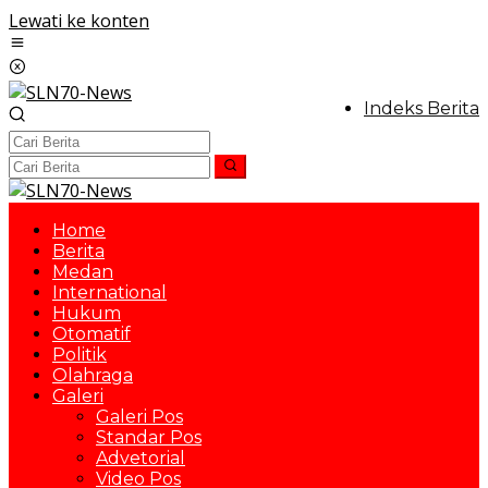
Lewati ke konten
Indeks Berita
Home
Berita
Medan
International
Hukum
Otomatif
Politik
Olahraga
Galeri
Galeri Pos
Standar Pos
Advetorial
Video Pos