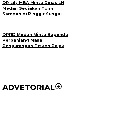
DR Lily MBA Minta Dinas LH
Medan Sediakan Tong
Sampah di Pinggir Sungai
DPRD Medan Minta Bapenda
Perpanjang Masa
Pengurangan Diskon Pajak
ADVETORIAL
Puluhan Wartawan Solid Dukung Markus Pasaribu
Jadi Calon Ketua PWPM 2026-2028
DPRD dan Pemko Medan Sepakati Ranperda LPj
APBD 2023, Cerminkan APBD Rakyat yang Sehat