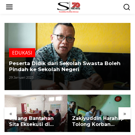
L
e
w
a
t
i
k
e
k
EDUKASI
o
n
Peserta Didik dari Sekolah Swasta Boleh
t
Pindah ke Sekolah Negeri
e
29 Januari 2023
n
«
»
Sidang Bantahan
Zakiyuddin Harahap
Sita Eksekusi di
Tolong Korban
Desa Karang
Kekerasan dan