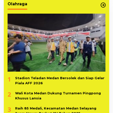
Olahraga
1
Stadion Teladan Medan Bersolek dan Siap Gelar
Piala AFF 2026
2
Wali Kota Medan Dukung Turnamen Pingpong
Khusus Lansia
3
Raih 85 Medali, Kecamatan Medan Selayang