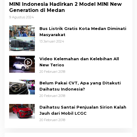
MINI Indonesia Hadirkan 2 Model MINI New
Generation di Medan
9 Agustus 2024
Bus Listrik Gratis Kota Medan Diminati
Masyarakat
13 Januari 2024
Video Kelemahan dan Kelebihan All
New Terios
20 Februari 2018
Belum Pakai CVT, Apa yang Ditakuti
Daihatsu Indonesia?
20 Februari 2018
Daihatsu Santai Penjualan Sirion Kalah
Jauh dari Mobil LCGC
20 Februari 2018
Wakil Wali Kota Medan Dorong
Masyarakat Berobat Ke RSUD Dr. Pirngadi