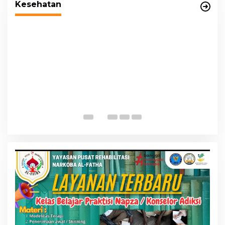
Kesehatan
P
K