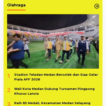
Olahraga
1
Stadion Teladan Medan Bersolek dan Siap Gelar
Piala AFF 2026
2
Wali Kota Medan Dukung Turnamen Pingpong
Khusus Lansia
3
Raih 85 Medali, Kecamatan Medan Selayang