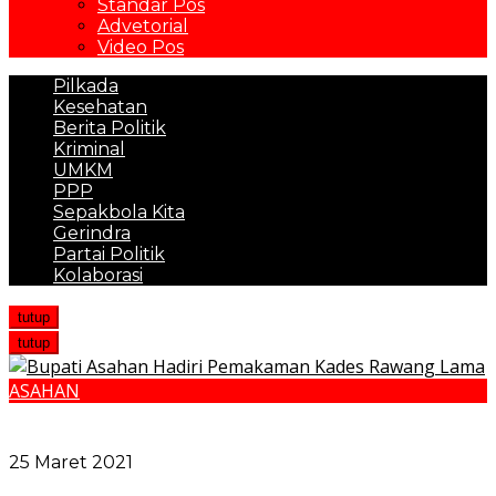
Standar Pos
Advetorial
Video Pos
Pilkada
Kesehatan
Berita Politik
Kriminal
UMKM
PPP
Sepakbola Kita
Gerindra
Partai Politik
Kolaborasi
tutup
tutup
ASAHAN
Bupati Asahan Hadiri Pemakaman Kades Rawang
Lama
25 Maret 2021