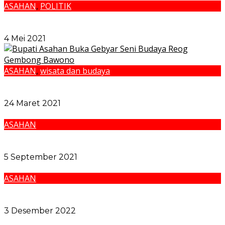
ASAHAN
,
POLITIK
Parlindungan Manurung Resmi Menjadi Anggota
DPRD Asahan
4 Mei 2021
ASAHAN
,
wisata dan budaya
Bupati Asahan Buka Gebyar Seni Budaya Reog
Gembong Bawono
24 Maret 2021
ASAHAN
Pemkab Asahan Jalin Kerjasama dengan Putera
Sampoerna Foundation
5 September 2021
ASAHAN
Bupati Terima Audiensi KONI dan Olahraga Sambo
Kabupaten Asahan
3 Desember 2022