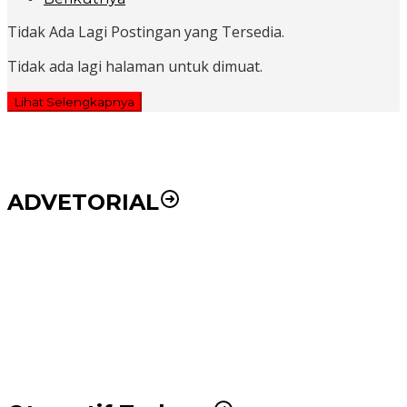
Tidak Ada Lagi Postingan yang Tersedia.
Tidak ada lagi halaman untuk dimuat.
Lihat Selengkapnya
ADVETORIAL
Puluhan Wartawan Solid Dukung Markus Pasaribu
Jadi Calon Ketua PWPM 2026-2028
DPRD dan Pemko Medan Sepakati Ranperda LPj
APBD 2023, Cerminkan APBD Rakyat yang Sehat