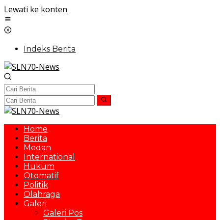
Lewati ke konten
Indeks Berita
Home
Berita
Medan
International
Hukum
Otomatif
Politik
Olahraga
Galeri
Galeri Pos