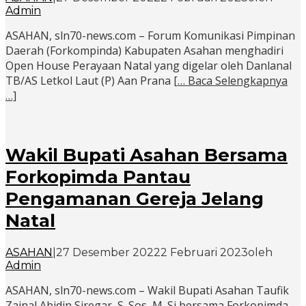
Admin
ASAHAN, sln70-news.com – Forum Komunikasi Pimpinan
Daerah (Forkompinda) Kabupaten Asahan menghadiri
Open House Perayaan Natal yang digelar oleh Danlanal
TB/AS Letkol Laut (P) Aan Prana
[… Baca Selengkapnya
…]
Wakil Bupati Asahan Bersama
Forkopimda Pantau
Pengamanan Gereja Jelang
Natal
ASAHAN
|
27 Desember 2022
2 Februari 2023
oleh
Admin
ASAHAN, sln70-news.com – Wakil Bupati Asahan Taufik
Zainal Abidin Siregar, S. Sos, M. Si bersama Forkopimda