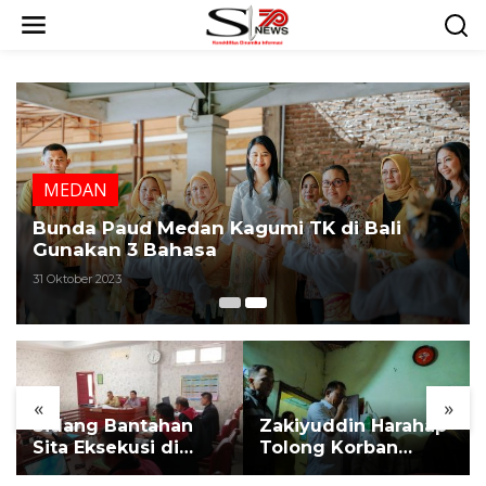
L
e
w
a
t
i
k
e
k
MEDAN
o
n
Bunda Paud Medan Kagumi TK di Bali
t
Gunakan 3 Bahasa
e
31 Oktober 2023
n
«
»
Sidang Bantahan
Zakiyuddin Harahap
Sita Eksekusi di
Tolong Korban
Desa Karang
Kekerasan dan