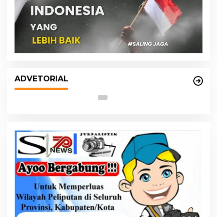
s
DPRD dan Pemko Medan Sepakati
Ranperda LPj APBD 2023, Cerminkan
ADVETORIAL
APBD Rakyat yang Sehat