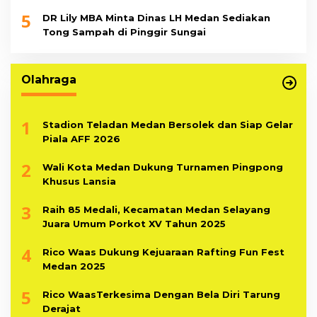
5
DR Lily MBA Minta Dinas LH Medan Sediakan
Tong Sampah di Pinggir Sungai
Olahraga
1
Stadion Teladan Medan Bersolek dan Siap Gelar
Piala AFF 2026
2
Wali Kota Medan Dukung Turnamen Pingpong
Khusus Lansia
3
Raih 85 Medali, Kecamatan Medan Selayang
Juara Umum Porkot XV Tahun 2025
4
Rico Waas Dukung Kejuaraan Rafting Fun Fest
Medan 2025
5
Rico WaasTerkesima Dengan Bela Diri Tarung
Derajat