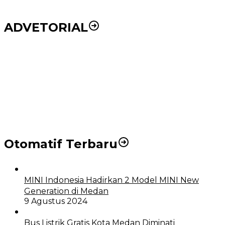
ADVETORIAL
Puluhan Wartawan Solid Dukung Markus Pasaribu
Jadi Calon Ketua PWPM 2026-2028
DPRD dan Pemko Medan Sepakati Ranperda LPj
APBD 2023, Cerminkan APBD Rakyat yang Sehat
Otomatif Terbaru
MINI Indonesia Hadirkan 2 Model MINI New
Generation di Medan
9 Agustus 2024
Bus Listrik Gratis Kota Medan Diminati