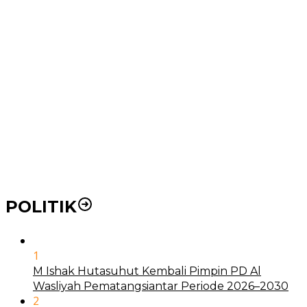
Wakil Wali Kota Medan Dorong Masyarakat Berobat
Ke RSUD Dr. Pirngadi
Pemko Medan Dorong Puskesmas di Kota Medan Jadi
BLUD
21 Penyakit yang Pengobatannya Tak Dicover BPJS
Kesehatan
Pakai KTP Warga Medan Bisa Berobat Gratis di
Seluruh Indonesia
POLITIK
1
M Ishak Hutasuhut Kembali Pimpin PD Al
Wasliyah Pematangsiantar Periode 2026–2030
2