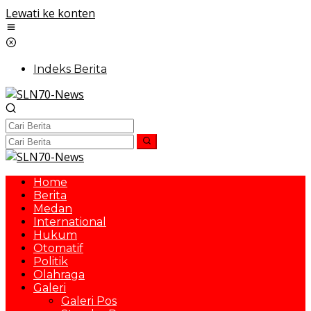
Lewati ke konten
Indeks Berita
Home
Berita
Medan
International
Hukum
Otomatif
Politik
Olahraga
Galeri
Galeri Pos