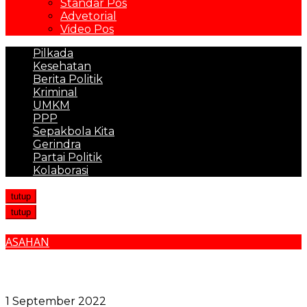
Standar Pos
Advetorial
Video Pos
Pilkada
Kesehatan
Berita Politik
Kriminal
UMKM
PPP
Sepakbola Kita
Gerindra
Partai Politik
Kolaborasi
tutup
tutup
ASAHAN
Ribuan Masyarakat Hadiri Ceramah Kebangsaan
Bupati Asahan dan Gus Miftah, Dalam Peringatan
HUT ke-77 RI
1 September 2022