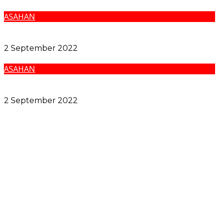
ASAHAN
Pemkab Asahan Gelar Malam Resepsi Peringatan
HUT Ke-77 RI
2 September 2022
ASAHAN
Bupati Asahan Lepas Peserta Fun Bike Meriahkan
Peringatan HUT Ke-77 RI.
2 September 2022
Pemko Medan dan Forkopimda Komitmen Tutup
Semua Celah Narkoba
Sidang Bantahan Sita Eksekusi di Desa Karang Gading,
Pelawan Hadirkan Saksi Ahli
Zakiyuddin Harahap Tolong Korban Kekerasan dan
Pelecehan Seksual
Pengedar Shabu di Kampung Agas Medan Deli