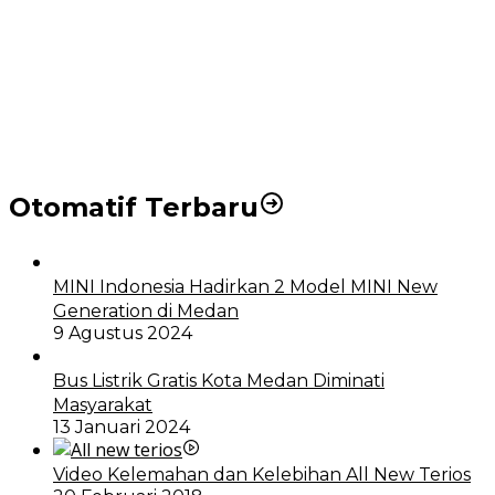
Puluhan Wartawan Solid Dukung Markus Pasaribu
Jadi Calon Ketua PWPM 2026-2028
DPRD dan Pemko Medan Sepakati Ranperda LPj
APBD 2023, Cerminkan APBD Rakyat yang Sehat
Otomatif Terbaru
MINI Indonesia Hadirkan 2 Model MINI New
Generation di Medan
9 Agustus 2024
Bus Listrik Gratis Kota Medan Diminati
Masyarakat
13 Januari 2024
Video Kelemahan dan Kelebihan All New Terios