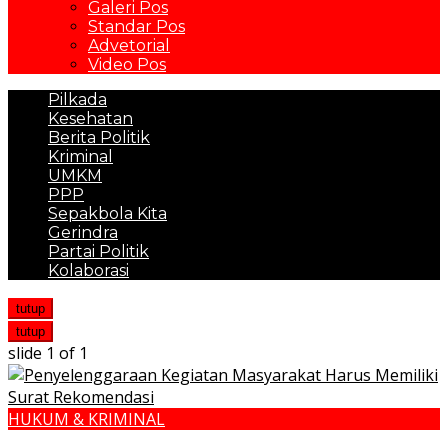
Galeri Pos
Standar Pos
Advetorial
Video Pos
Pilkada
Kesehatan
Berita Politik
Kriminal
UMKM
PPP
Sepakbola Kita
Gerindra
Partai Politik
Kolaborasi
tutup
tutup
slide
1
of 1
HUKUM & KRIMINAL
Penyelenggaraan Kegiatan Masyarakat Harus