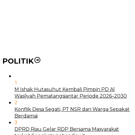
21 Penyakit yang Pengobatannya Tak Dicover BPJS
Kesehatan
Pakai KTP Warga Medan Bisa Berobat Gratis di
Seluruh Indonesia
POLITIK
1
M Ishak Hutasuhut Kembali Pimpin PD Al
Wasliyah Pematangsiantar Periode 2026–2030
2
Konflik Desa Segati, PT NSR dan Warga Sepakat
Berdamai
3
DPRD Riau Gelar RDP Bersama Masyarakat