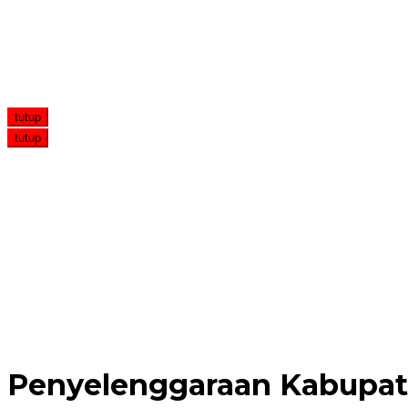
tutup
tutup
Lansia di Medan Tewas Usai Dibunuh Penghuni Kosnya
Kejar-kejaran Polisi Vs Pengedar Bawa 40 Kg Sabu di 
Ormas Milik Hercules Diserbu OTK saat Gelar Pelantik
Polres Pidie Ringkus Pelaku Curanmor di RSU Citra Hus
Dugaan Penistaan Agama, Seorang Selebgram Akan D
Penyelenggaraan Kabupa