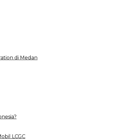
 2023, Cerminkan APBD Rakyat yang Sehat
ation di Medan
onesia?
Mobil LCGC