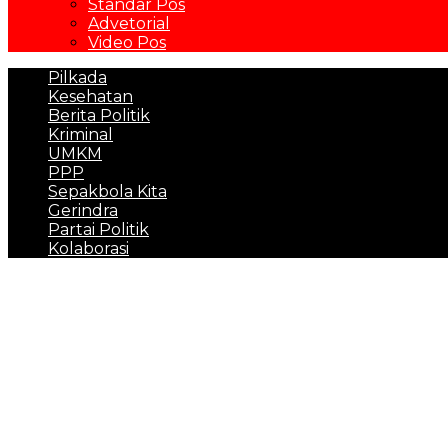
Standar Pos
Advetorial
Video Pos
Pilkada
Kesehatan
Berita Politik
Kriminal
UMKM
PPP
Sepakbola Kita
Gerindra
Partai Politik
Kolaborasi