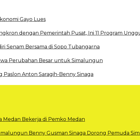
 Ekonomi Gayo Lues
ingkron dengan Pemerintah Pusat, Ini 11 Program Ungg
ri Senam Bersama di Sopo Tubangarna
 Bawa Perubahan Besar untuk Simalungun
g Paslon Anton Saragih-Benny Sinaga
Kota Medan Bekerja di Pemko Medan
 Simalungun Benny Gusman Sinaga Dorong Pemuda Sima