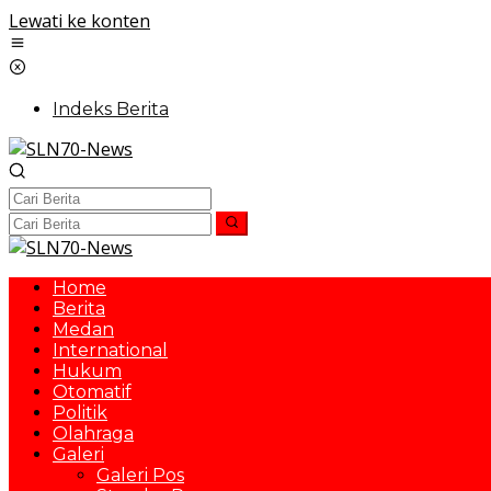
Lewati ke konten
Indeks Berita
Home
Berita
Medan
International
Hukum
Otomatif
Politik
Olahraga
Galeri
Galeri Pos