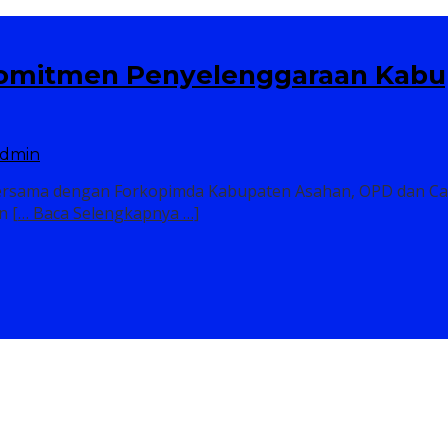
 Komitmen Penyelenggaraan Kab
dmin
 bersama dengan Forkopimda Kabupaten Asahan, OPD dan C
an
[… Baca Selengkapnya …]