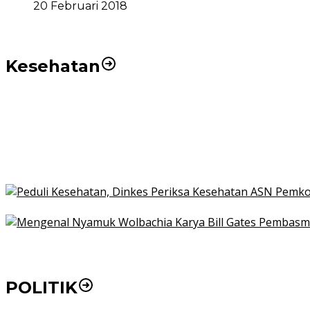
20 Februari 2018
Kesehatan
Pemko Medan Dorong Puskesmas di Kota Medan Jadi
21 Penyakit yang Pengobatannya Tak Dicover BPJS K
Pakai KTP Warga Medan Bisa Berobat Gratis di Seluruh
Peduli Kesehatan, Dinkes Periksa Kesehatan ASN Pe
Mengenal Nyamuk Wolbachia Karya Bill Gates Pemba
POLITIK