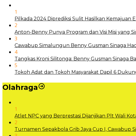
1
Pilkada 2024 Diprediksi Sulit Hasilkan Kemajuan
2
Anton-Benny Punya Program dan Visi Misi yang S
3
Cawabup Simalungun Benny Gusman Sinaga Hadi
4
Tangkas Kroni Silitonga: Benny Gusman Sinaga
5
Tokoh Adat dan Tokoh Masyarakat Dapil 6 Dukun
Olahraga
1
Atlet NPC yang Berprestasi Dijanjikan Plt Wali 
2
Turnamen Sepakbola Grib Jaya Cup I, Cawabup
3