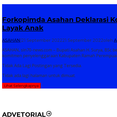
Forkopimda Asahan Deklarasi
Layak Anak
ASAHAN
|
21 September 2022
21 September 2022
oleh
A
ASAHAN, sln70-news.com – Bupati Asahan H. Surya, BSc
komitmen penyelenggaraan Kabupaten Ramah Perempu
Tidak Ada Lagi Postingan yang Tersedia.
Tidak ada lagi halaman untuk dimuat.
Lihat Selengkapnya
ADVETORIAL