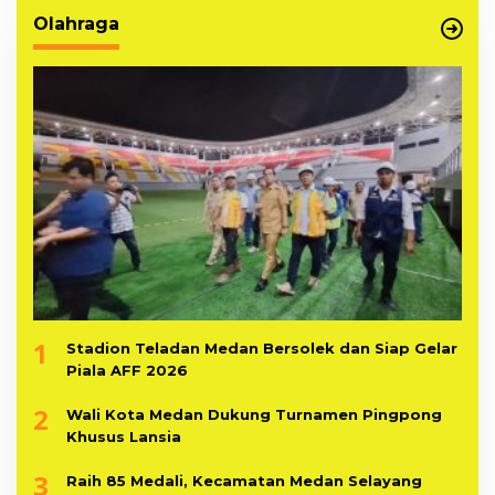
Olahraga
1
Stadion Teladan Medan Bersolek dan Siap Gelar
Piala AFF 2026
2
Wali Kota Medan Dukung Turnamen Pingpong
Khusus Lansia
3
Raih 85 Medali, Kecamatan Medan Selayang