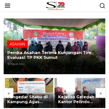
L
e
w
a
t
i
k
e
k
ASAHAN
o
n
Pemka Asahan Terima Kunjungan Tim
t
Evaluasi TP PKK Sumut
e
30 Maret 2022
n
«
»
Pengedar Shabu di
Kejatisu Geledah
Kampung Agas
Kantor Pelindo
Medan Deli
Regional 1 Belawan