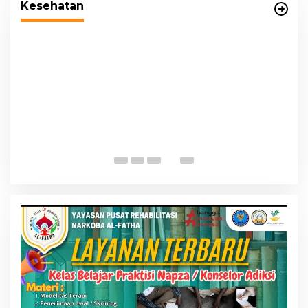
Kesehatan
P
G