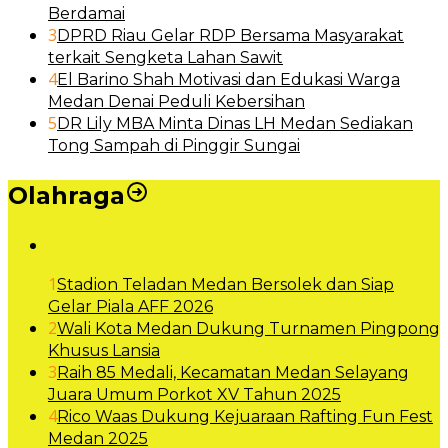
Berdamai
3
DPRD Riau Gelar RDP Bersama Masyarakat
terkait Sengketa Lahan Sawit
4
El Barino Shah Motivasi dan Edukasi Warga
Medan Denai Peduli Kebersihan
5
DR Lily MBA Minta Dinas LH Medan Sediakan
Tong Sampah di Pinggir Sungai
Olahraga
1
Stadion Teladan Medan Bersolek dan Siap
Gelar Piala AFF 2026
2
Wali Kota Medan Dukung Turnamen Pingpong
Khusus Lansia
3
Raih 85 Medali, Kecamatan Medan Selayang
Juara Umum Porkot XV Tahun 2025
4
Rico Waas Dukung Kejuaraan Rafting Fun Fest
Medan 2025