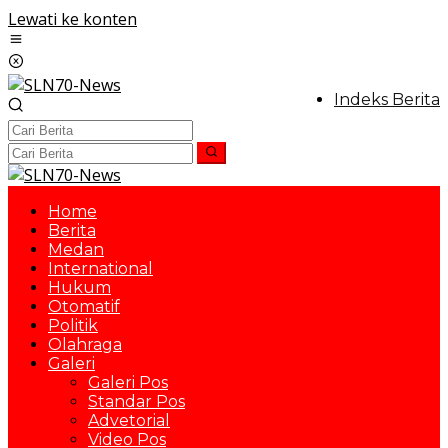
Lewati ke konten
Indeks Berita
Home
Berita
Medan
International
Hukum
Otomatif
Politik
Olahraga
Galeri
Galeri Pos
Standar Pos
Advetorial
Video Pos