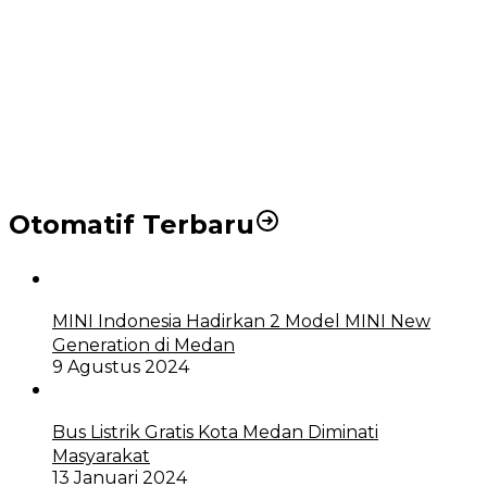
Puluhan Wartawan Solid Dukung Markus Pasaribu
Jadi Calon Ketua PWPM 2026-2028
DPRD dan Pemko Medan Sepakati Ranperda LPj
APBD 2023, Cerminkan APBD Rakyat yang Sehat
Otomatif Terbaru
MINI Indonesia Hadirkan 2 Model MINI New
Generation di Medan
9 Agustus 2024
Bus Listrik Gratis Kota Medan Diminati
Masyarakat
13 Januari 2024