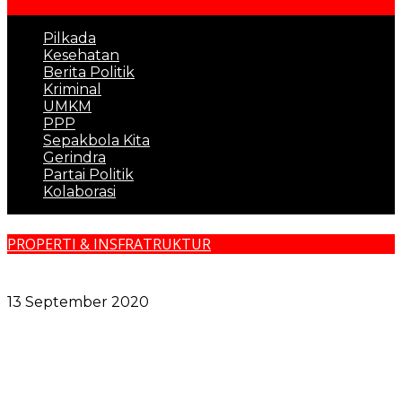
Pilkada
Kesehatan
Berita Politik
Kriminal
UMKM
PPP
Sepakbola Kita
Gerindra
Partai Politik
Kolaborasi
PROPERTI & INSFRATRUKTUR
Pembangunan Waduk di Medan Deli Mencegah
Banjir Meski Diguyur Hujan Deras
13 September 2020
Pemko Medan dan Forkopimda Komitmen Tutup
Semua Celah Narkoba
Sidang Bantahan Sita Eksekusi di Desa Karang Gading,