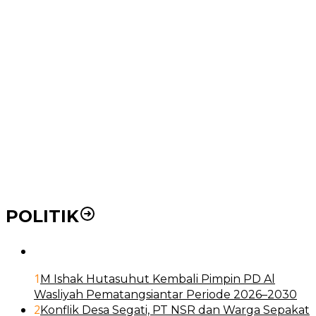
Wakil Wali Kota Medan Dorong Masyarakat Berobat
Ke RSUD Dr. Pirngadi
Pemko Medan Dorong Puskesmas di Kota Medan Jadi
BLUD
21 Penyakit yang Pengobatannya Tak Dicover BPJS
Kesehatan
Pakai KTP Warga Medan Bisa Berobat Gratis di
Seluruh Indonesia
POLITIK
1
M Ishak Hutasuhut Kembali Pimpin PD Al
Wasliyah Pematangsiantar Periode 2026–2030
2
Konflik Desa Segati, PT NSR dan Warga Sepakat