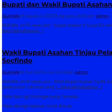
Bupati dan Wakil Bupati Asahan
ASAHAN
|
25 Agustus 2021
25 Agustus 2021
oleh
Admin
ASAHAN, sln70-news.com – Bupati Asahan H Surya BSc ber
Baca Selengkapnya …]
Wakil Bupati Asahan Tinjau Pel
Socfindo
ASAHAN
|
14 Juli 2021
14 Juli 2021
oleh
Admin
ASAHAN, sln70-news.com – Wakil Bupati Asahan Taufik Za
pelaksanaan vaksinasi yang
[… Baca Selengkapnya …]
Tidak Ada Lagi Postingan yang Tersedia.
Tidak ada lagi halaman untuk dimuat.