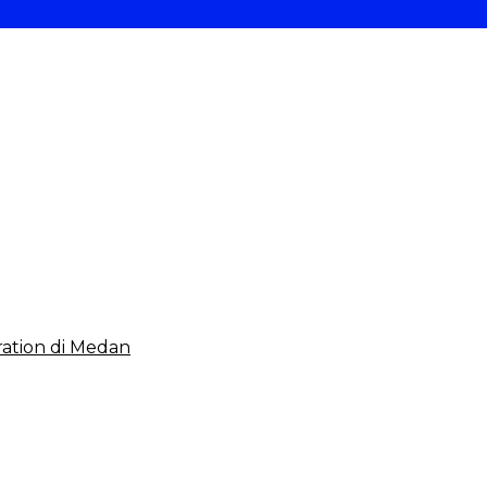
 2023, Cerminkan APBD Rakyat yang Sehat
ation di Medan