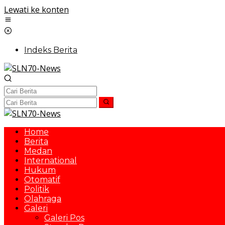
Lewati ke konten
Indeks Berita
Home
Berita
Medan
International
Hukum
Otomatif
Politik
Olahraga
Galeri
Galeri Pos