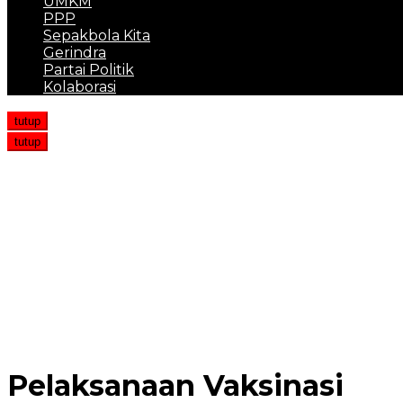
UMKM
PPP
Sepakbola Kita
Gerindra
Partai Politik
Kolaborasi
tutup
tutup
Lansia di Medan Tewas Usai Dibunuh Penghuni Kosnya
Kejar-kejaran Polisi Vs Pengedar Bawa 40 Kg Sabu di 
Ormas Milik Hercules Diserbu OTK saat Gelar Pelantik
Polres Pidie Ringkus Pelaku Curanmor di RSU Citra Hus
Dugaan Penistaan Agama, Seorang Selebgram Akan D
Pelaksanaan Vaksinasi