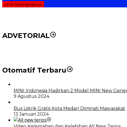
Lihat Selengkapnya
ADVETORIAL
DPRD dan Pemko Medan Sepakati Ranperda LPj APBD
Otomatif Terbaru
MINI Indonesia Hadirkan 2 Model MINI New Gener
9 Agustus 2024
Bus Listrik Gratis Kota Medan Diminati Masyarakat
13 Januari 2024
Video Kelemahan dan Kelebihan All New Terios