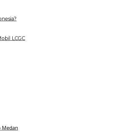
onesia?
Mobil LCGC
 BLUD
esehatan
 Indonesia
mko Medan