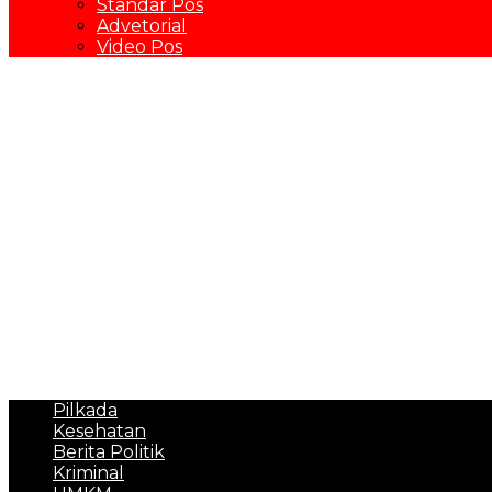
Standar Pos
Advetorial
Video Pos
Pilkada
Kesehatan
Berita Politik
Kriminal