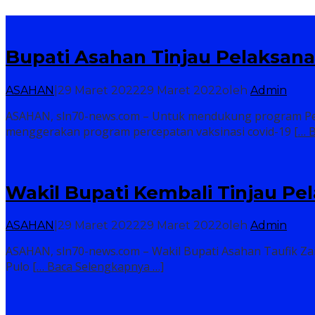
Bupati Asahan Tinjau Pelaksanaa
ASAHAN
|
29 Maret 2022
29 Maret 2022
oleh
Admin
ASAHAN, sln70-news.com – Untuk mendukung program Peme
menggerakan program percepatan vaksinasi covid-19
[… 
Wakil Bupati Kembali Tinjau Pel
ASAHAN
|
29 Maret 2022
29 Maret 2022
oleh
Admin
ASAHAN, sln70-news.com – Wakil Bupati Asahan Taufik Zai
Pulo
[… Baca Selengkapnya …]