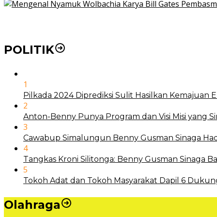
Mengenal Nyamuk Wolbachia Karya Bill Gates Pemba
POLITIK
1
Pilkada 2024 Diprediksi Sulit Hasilkan Kemajuan
2
Anton-Benny Punya Program dan Visi Misi yang S
3
Cawabup Simalungun Benny Gusman Sinaga Hadi
4
Tangkas Kroni Silitonga: Benny Gusman Sinaga
5
Tokoh Adat dan Tokoh Masyarakat Dapil 6 Dukun
Olahraga