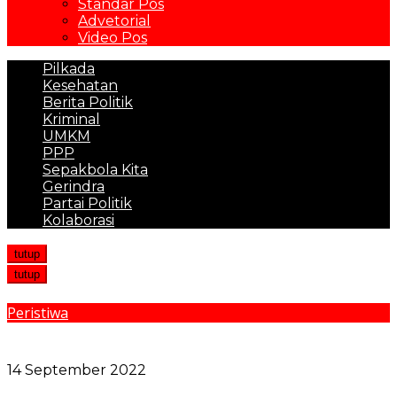
Standar Pos
Advetorial
Video Pos
Pilkada
Kesehatan
Berita Politik
Kriminal
UMKM
PPP
Sepakbola Kita
Gerindra
Partai Politik
Kolaborasi
tutup
tutup
Peristiwa
Gudang Ikan B2 di PPS Belawan Terbakar,
Masyarakat Coba Melakukan Penjarahan
14 September 2022