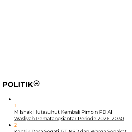
Ke RSUD Dr. Pirngadi
Pemko Medan Dorong Puskesmas di Kota Medan Jadi
BLUD
21 Penyakit yang Pengobatannya Tak Dicover BPJS
Kesehatan
Pakai KTP Warga Medan Bisa Berobat Gratis di
Seluruh Indonesia
POLITIK
1
M Ishak Hutasuhut Kembali Pimpin PD Al
Wasliyah Pematangsiantar Periode 2026–2030
2
Konflik Desa Segati, PT NSR dan Warga Sepakat