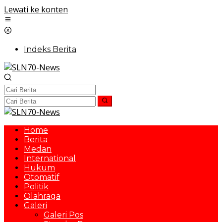
Lewati ke konten
Indeks Berita
Home
Berita
Medan
International
Hukum
Otomatif
Politik
Olahraga
Galeri
Galeri Pos