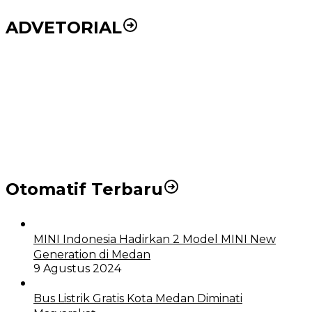
ADVETORIAL
Puluhan Wartawan Solid Dukung Markus Pasaribu
Jadi Calon Ketua PWPM 2026-2028
DPRD dan Pemko Medan Sepakati Ranperda LPj
APBD 2023, Cerminkan APBD Rakyat yang Sehat
Otomatif Terbaru
MINI Indonesia Hadirkan 2 Model MINI New
Generation di Medan
9 Agustus 2024
Bus Listrik Gratis Kota Medan Diminati