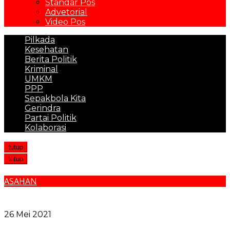
Standar Pos
Advetorial
Video Pos
Pilkada
Kesehatan
Berita Politik
Kriminal
UMKM
PPP
Sepakbola Kita
Gerindra
Partai Politik
Kolaborasi
tutup
tutup
ASAHAN
Sat Pol PP Kabupaten Asahan Gelar Operasi Cipta
Kondisi
26 Mei 2021