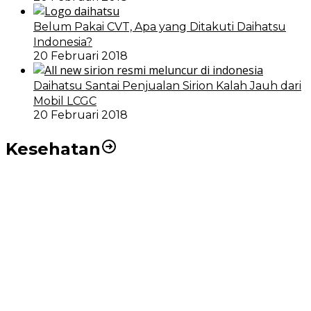
Belum Pakai CVT, Apa yang Ditakuti Daihatsu
Indonesia?
20 Februari 2018
Daihatsu Santai Penjualan Sirion Kalah Jauh dari
Mobil LCGC
20 Februari 2018
Kesehatan
RSUD dr Pirngadi Medan Kini Miliki Alat Cath Lab dan
CT Scan Baru
Wakil Wali Kota Medan Dorong Masyarakat Berobat
Ke RSUD Dr. Pirngadi
Pemko Medan Dorong Puskesmas di Kota Medan Jadi
BLUD