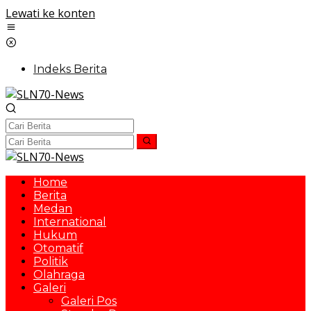
Lewati ke konten
Indeks Berita
Home
Berita
Medan
International
Hukum
Otomatif
Politik
Olahraga
Galeri
Galeri Pos