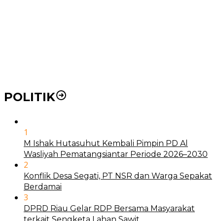
21 Penyakit yang Pengobatannya Tak Dicover BPJS
Kesehatan
Pakai KTP Warga Medan Bisa Berobat Gratis di
Seluruh Indonesia
POLITIK
1
M Ishak Hutasuhut Kembali Pimpin PD Al
Wasliyah Pematangsiantar Periode 2026–2030
2
Konflik Desa Segati, PT NSR dan Warga Sepakat
Berdamai
3
DPRD Riau Gelar RDP Bersama Masyarakat
terkait Sengketa Lahan Sawit