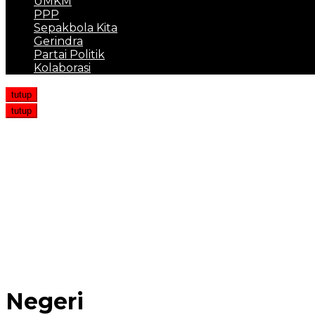
UMKM
PPP
Sepakbola Kita
Gerindra
Partai Politik
Kolaborasi
tutup
tutup
Lansia di Medan Tewas Usai Dibunuh Penghuni Kosnya
Kejar-kejaran Polisi Vs Pengedar Bawa 40 Kg Sabu di 
Ormas Milik Hercules Diserbu OTK saat Gelar Pelantik
Polres Pidie Ringkus Pelaku Curanmor di RSU Citra Hus
Dugaan Penistaan Agama, Seorang Selebgram Akan D
Negeri