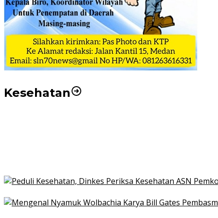
Kesehatan
Pemko Medan Dorong Puskesmas di Kota Medan Jadi
21 Penyakit yang Pengobatannya Tak Dicover BPJS K
Pakai KTP Warga Medan Bisa Berobat Gratis di Seluruh
Peduli Kesehatan, Dinkes Periksa Kesehatan ASN Pe
Mengenal Nyamuk Wolbachia Karya Bill Gates Pemba