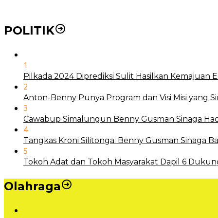
POLITIK
1
Pilkada 2024 Diprediksi Sulit Hasilkan Kemajuan
2
Anton-Benny Punya Program dan Visi Misi yang S
3
Cawabup Simalungun Benny Gusman Sinaga Hadi
4
Tangkas Kroni Silitonga: Benny Gusman Sinaga
5
Tokoh Adat dan Tokoh Masyarakat Dapil 6 Dukun
Olahraga