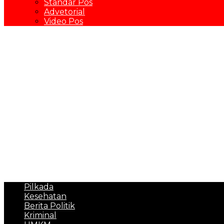
Standar Pos
Advetorial
Video Pos
Pilkada
Kesehatan
Berita Politik
Kriminal