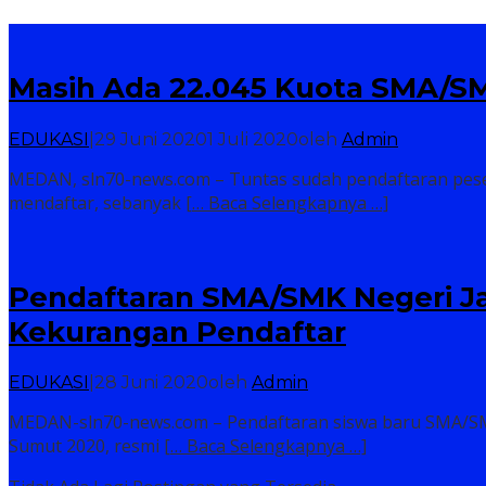
Masih Ada 22.045 Kuota SMA/SM
EDUKASI
|
29 Juni 2020
1 Juli 2020
oleh
Admin
MEDAN, sln70-news.com – Tuntas sudah pendaftaran pesert
mendaftar, sebanyak
[… Baca Selengkapnya …]
Pendaftaran SMA/SMK Negeri Jal
Kekurangan Pendaftar
EDUKASI
|
28 Juni 2020
oleh
Admin
MEDAN-sln70-news.com – Pendaftaran siswa baru SMA/SMK N
Sumut 2020, resmi
[… Baca Selengkapnya …]