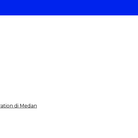
 2023, Cerminkan APBD Rakyat yang Sehat
ation di Medan