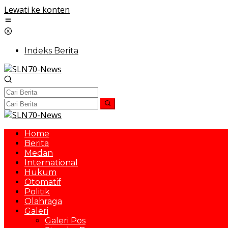
Lewati ke konten
Indeks Berita
Home
Berita
Medan
International
Hukum
Otomatif
Politik
Olahraga
Galeri
Galeri Pos