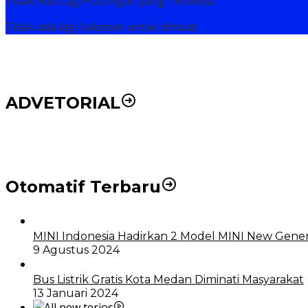
Tidak Ada Lagi Postingan yang Tersedia.
Tidak ada lagi halaman untuk dimuat.
ADVETORIAL
DPRD dan Pemko Medan Sepakati Ranperda LPj APBD
Otomatif Terbaru
MINI Indonesia Hadirkan 2 Model MINI New Gener
9 Agustus 2024
Bus Listrik Gratis Kota Medan Diminati Masyarakat
13 Januari 2024