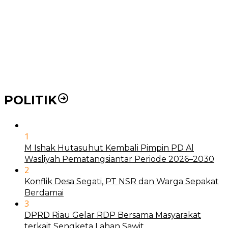
21 Penyakit yang Pengobatannya Tak Dicover BPJS
Kesehatan
Pakai KTP Warga Medan Bisa Berobat Gratis di
Seluruh Indonesia
POLITIK
1
M Ishak Hutasuhut Kembali Pimpin PD Al
Wasliyah Pematangsiantar Periode 2026–2030
2
Konflik Desa Segati, PT NSR dan Warga Sepakat
Berdamai
3
DPRD Riau Gelar RDP Bersama Masyarakat
terkait Sengketa Lahan Sawit