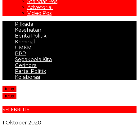
Standar Pos
Advetorial
Video Pos
Pilkada
Kesehatan
Berita Politik
Kriminal
UMKM
PPP
Sepakbola Kita
Gerindra
Partai Politik
Kolaborasi
tutup
tutup
SELEBRITIS
Sule Resmi Melamar Natalie Holscher di Depan Andre
1 Oktober 2020
Pemko Medan dan Forkopimda Komitmen Tutup