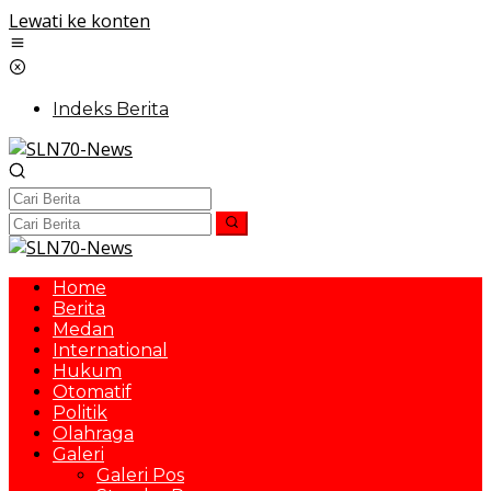
Lewati ke konten
Indeks Berita
Home
Berita
Medan
International
Hukum
Otomatif
Politik
Olahraga
Galeri
Galeri Pos