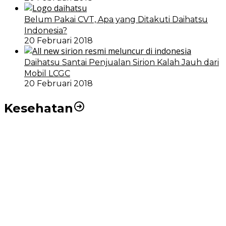
Belum Pakai CVT, Apa yang Ditakuti Daihatsu
Indonesia?
20 Februari 2018
Daihatsu Santai Penjualan Sirion Kalah Jauh dari
Mobil LCGC
20 Februari 2018
Kesehatan
RSUD dr Pirngadi Medan Kini Miliki Alat Cath Lab dan
CT Scan Baru
Wakil Wali Kota Medan Dorong Masyarakat Berobat
Ke RSUD Dr. Pirngadi
Pemko Medan Dorong Puskesmas di Kota Medan Jadi
BLUD