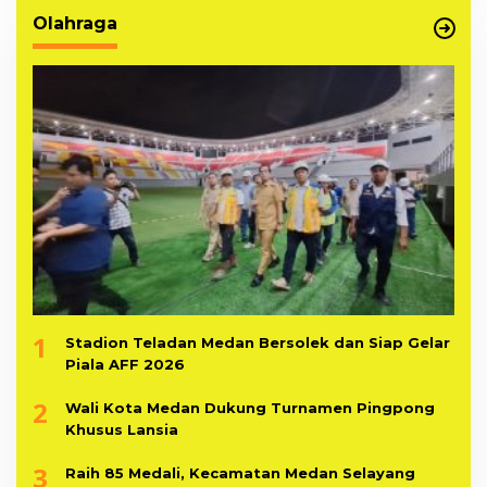
Olahraga
1
Stadion Teladan Medan Bersolek dan Siap Gelar
Piala AFF 2026
2
Wali Kota Medan Dukung Turnamen Pingpong
Khusus Lansia
3
Raih 85 Medali, Kecamatan Medan Selayang