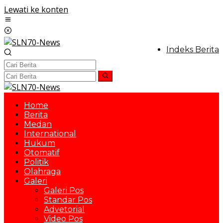
Lewati ke konten
Indeks Berita
Home
Berita
Medan
International
Hukum
Otomatif
Politik
Olahraga
Galeri
Galeri Pos
Standar Pos
Advetorial
Video Pos