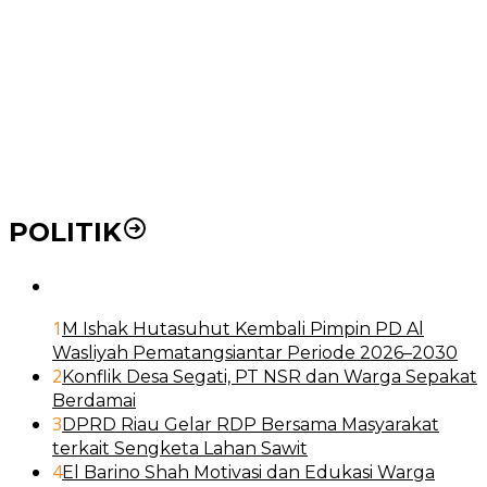
BLUD
21 Penyakit yang Pengobatannya Tak Dicover BPJS
Kesehatan
Pakai KTP Warga Medan Bisa Berobat Gratis di
Seluruh Indonesia
POLITIK
1
M Ishak Hutasuhut Kembali Pimpin PD Al
Wasliyah Pematangsiantar Periode 2026–2030
2
Konflik Desa Segati, PT NSR dan Warga Sepakat
Berdamai
3
DPRD Riau Gelar RDP Bersama Masyarakat
terkait Sengketa Lahan Sawit
4
El Barino Shah Motivasi dan Edukasi Warga