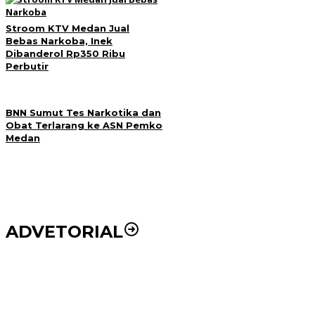
Stroom KTV Medan Jual
Bebas Narkoba, Inek
Dibanderol Rp350 Ribu
Perbutir
BNN Sumut Tes Narkotika dan
Obat Terlarang ke ASN Pemko
Medan
ADVETORIAL
Puluhan Wartawan Solid Dukung Markus Pasaribu
Jadi Calon Ketua PWPM 2026-2028