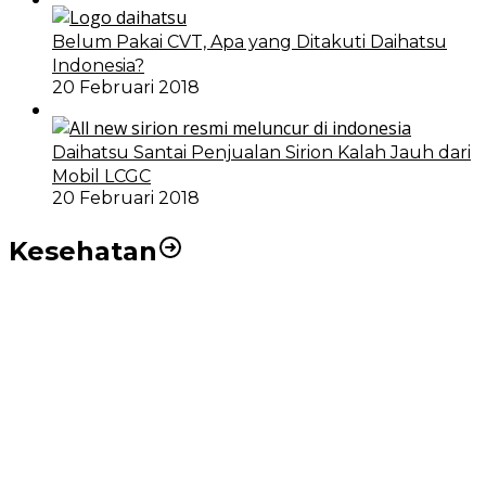
Belum Pakai CVT, Apa yang Ditakuti Daihatsu
Indonesia?
20 Februari 2018
Daihatsu Santai Penjualan Sirion Kalah Jauh dari
Mobil LCGC
20 Februari 2018
Kesehatan
RSUD dr Pirngadi Medan Kini Miliki Alat Cath Lab dan
CT Scan Baru
Wakil Wali Kota Medan Dorong Masyarakat Berobat
Ke RSUD Dr. Pirngadi
Pemko Medan Dorong Puskesmas di Kota Medan Jadi