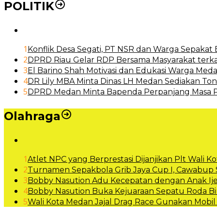
POLITIK
1
Konflik Desa Segati, PT NSR dan Warga Sepakat
2
DPRD Riau Gelar RDP Bersama Masyarakat terka
3
El Barino Shah Motivasi dan Edukasi Warga Med
4
DR Lily MBA Minta Dinas LH Medan Sediakan Ton
5
DPRD Medan Minta Bapenda Perpanjang Masa P
Olahraga
1
Atlet NPC yang Berprestasi Dijanjikan Plt Wali
2
Turnamen Sepakbola Grib Jaya Cup I, Cawabu
3
Bobby Nasution Adu Kecepatan dengan Anak Ije
4
Bobby Nasution Buka Kejuaraan Sepatu Roda 
5
Wali Kota Medan Jajal Drag Race Gunakan Mobi