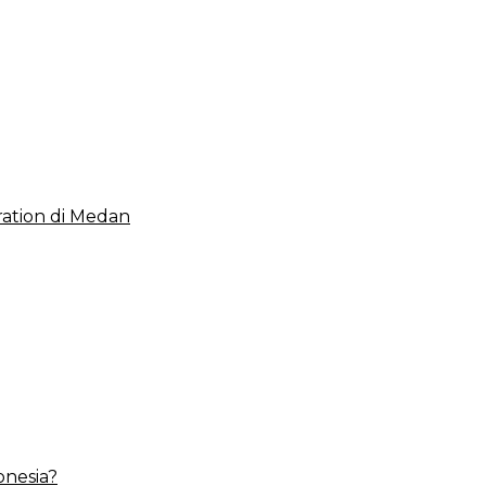
 2023, Cerminkan APBD Rakyat yang Sehat
ation di Medan
onesia?