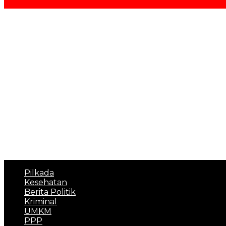
Pilkada
Kesehatan
Berita Politik
Kriminal
UMKM
PPP