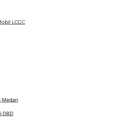
Mobil LCGC
 BLUD
esehatan
 Indonesia
mko Medan
smi DBD