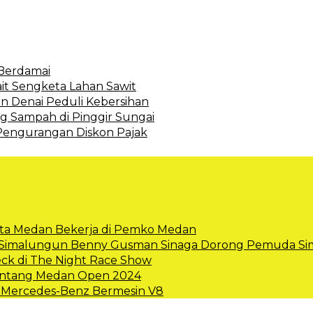
 Berdamai
it Sengketa Lahan Sawit
an Denai Peduli Kebersihan
g Sampah di Pinggir Sungai
engurangan Diskon Pajak
 Kota Medan Bekerja di Pemko Medan
p Simalungun Benny Gusman Sinaga Dorong Pemuda Sim
ck di The Night Race Show
Bintang Medan Open 2024
l Mercedes-Benz Bermesin V8