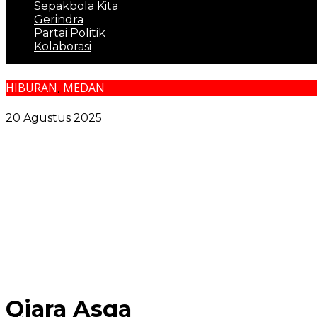
Sepakbola Kita
Gerindra
Partai Politik
Kolaborasi
HIBURAN
,
MEDAN
Rico Waas: Seni Pertajam Intuisi, Kembangkan Kreativit
20 Agustus 2025
Pengedar Shabu di Kampung Agas Medan Deli Ditang
Kejatisu Geledah Kantor Pelindo Regional 1 Belawan
Korban Trauma, Kasus Penganiayaan di Polsek Binawi
Dokter Viral FP Diduga Aniaya Pekerja Gerai Pizza da
Lansia di Medan Tewas Usai Dibunuh Penghuni Kosnya
Qiara Asqa