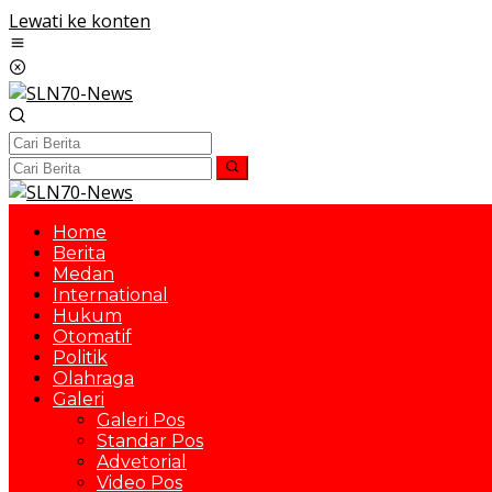
Lewati ke konten
tutup
Home
Berita
Medan
International
Hukum
Otomatif
Politik
Olahraga
Galeri
Galeri Pos
Standar Pos
Advetorial
Video Pos