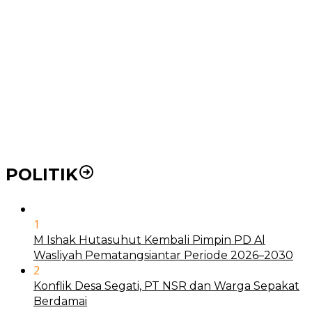
Pemko Medan Dorong Puskesmas di Kota Medan Jadi
BLUD
21 Penyakit yang Pengobatannya Tak Dicover BPJS
Kesehatan
Pakai KTP Warga Medan Bisa Berobat Gratis di
Seluruh Indonesia
POLITIK
1
M Ishak Hutasuhut Kembali Pimpin PD Al
Wasliyah Pematangsiantar Periode 2026–2030
2
Konflik Desa Segati, PT NSR dan Warga Sepakat
Berdamai