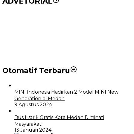
ADVETORIAL
Puluhan Wartawan Solid Dukung Markus Pasaribu
Jadi Calon Ketua PWPM 2026-2028
DPRD dan Pemko Medan Sepakati Ranperda LPj
APBD 2023, Cerminkan APBD Rakyat yang Sehat
Otomatif Terbaru
MINI Indonesia Hadirkan 2 Model MINI New
Generation di Medan
9 Agustus 2024
Bus Listrik Gratis Kota Medan Diminati
Masyarakat
13 Januari 2024