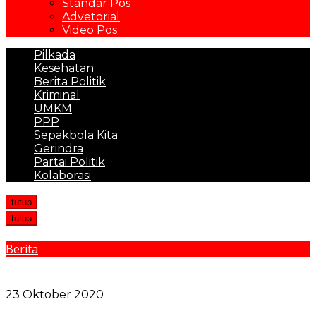
Standar Pos
Advetorial
Video Pos
Pilkada
Kesehatan
Berita Politik
Kriminal
UMKM
PPP
Sepakbola Kita
Gerindra
Partai Politik
Kolaborasi
tutup
tutup
Berita
Sosialisasi Perwal No.27/2020 ke Seluruh Jajaran
Kecamatan Medan Barat
23 Oktober 2020