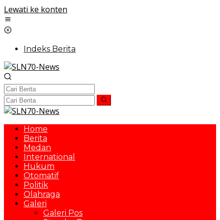
Lewati ke konten
Indeks Berita
Home
Berita
Medan
International
Hukum
Otomatif
Politik
Olahraga
Galeri
Galeri Pos