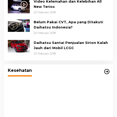
Video Kelemahan dan Kelebihan All
New Terios
20 Februari 2018
Belum Pakai CVT, Apa yang Ditakuti
Daihatsu Indonesia?
20 Februari 2018
Daihatsu Santai Penjualan Sirion Kalah
Jauh dari Mobil LCGC
20 Februari 2018
Wakil Wali Kota Medan Dorong
Masyarakat Berobat Ke RSUD Dr. Pirngadi
Kesehatan
P