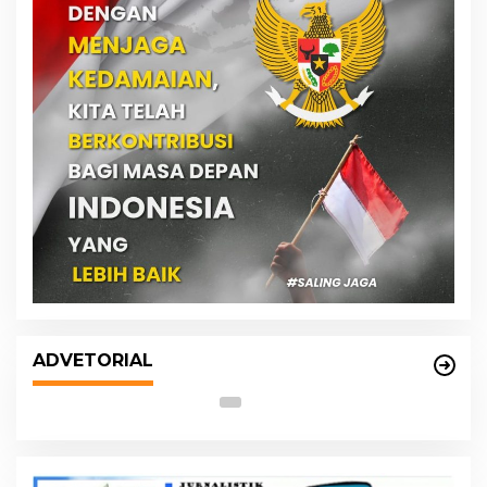
s
DPRD dan Pemko Medan Sepakati
Ranperda LPj APBD 2023, Cerminkan
ADVETORIAL
APBD Rakyat yang Sehat