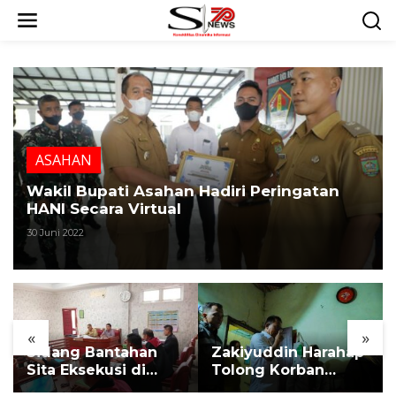
L
e
w
a
t
i
k
e
k
ASAHAN
o
n
Wakil Bupati Asahan Hadiri Peringatan
t
HANI Secara Virtual
e
30 Juni 2022
n
«
»
Sidang Bantahan
Zakiyuddin Harahap
Sita Eksekusi di
Tolong Korban
Desa Karang
Kekerasan dan