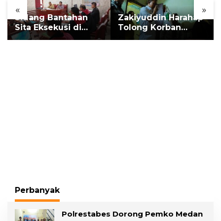
«
»
Sidang Bantahan
Zakiyuddin Harahap
Sita Eksekusi di
Tolong Korban
Desa Karang
Kekerasan dan
Gading, Pelawan
Pelecehan Seksual
Hadirkan Saksi Ahli
Perbanyak
Polrestabes Dorong Pemko Medan