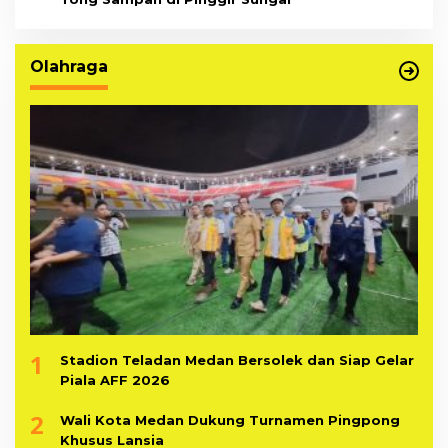
Olahraga
1
Stadion Teladan Medan Bersolek dan Siap Gelar
Piala AFF 2026
2
Wali Kota Medan Dukung Turnamen Pingpong
Khusus Lansia