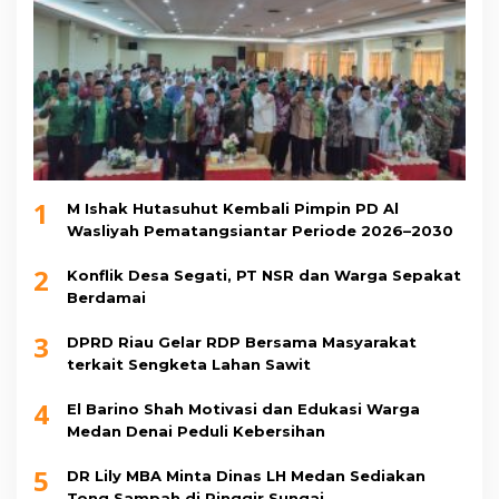
1
M Ishak Hutasuhut Kembali Pimpin PD Al
Wasliyah Pematangsiantar Periode 2026–2030
2
Konflik Desa Segati, PT NSR dan Warga Sepakat
Berdamai
3
DPRD Riau Gelar RDP Bersama Masyarakat
terkait Sengketa Lahan Sawit
4
El Barino Shah Motivasi dan Edukasi Warga
Medan Denai Peduli Kebersihan
5
DR Lily MBA Minta Dinas LH Medan Sediakan
Tong Sampah di Pinggir Sungai