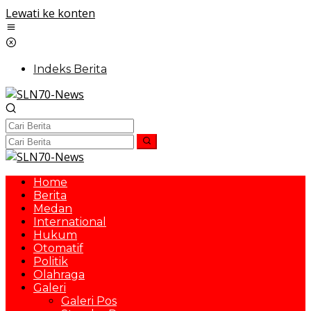
Lewati ke konten
Indeks Berita
Home
Berita
Medan
International
Hukum
Otomatif
Politik
Olahraga
Galeri
Galeri Pos