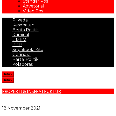
Standar Pos
Advetorial
Video Pos
Pilkada
Kesehatan
Berita Politik
Kriminal
UMKM
PPP
Sepakbola Kita
Gerindra
Partai Politik
Kolaborasi
tutup
tutup
PROPERTI & INSFRATRUKTUR
Dinas Kominfo Sosialisasikan Pengendalian Menara
Telekomunikasi dan Fiber Optik
18 November 2021