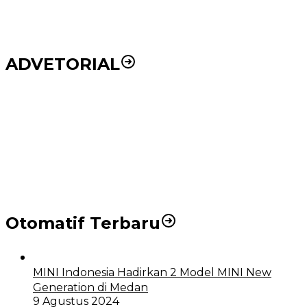
ADVETORIAL
Puluhan Wartawan Solid Dukung Markus Pasaribu
Jadi Calon Ketua PWPM 2026-2028
DPRD dan Pemko Medan Sepakati Ranperda LPj
APBD 2023, Cerminkan APBD Rakyat yang Sehat
Otomatif Terbaru
MINI Indonesia Hadirkan 2 Model MINI New
Generation di Medan
9 Agustus 2024