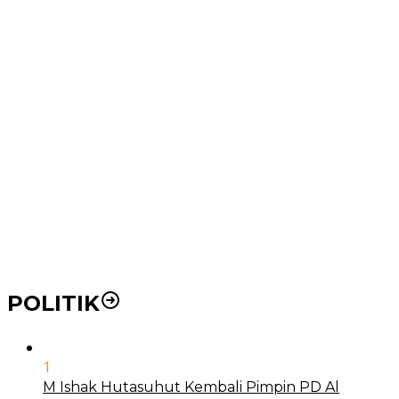
CT Scan Baru
Wakil Wali Kota Medan Dorong Masyarakat Berobat
Ke RSUD Dr. Pirngadi
Pemko Medan Dorong Puskesmas di Kota Medan Jadi
BLUD
21 Penyakit yang Pengobatannya Tak Dicover BPJS
Kesehatan
Pakai KTP Warga Medan Bisa Berobat Gratis di
Seluruh Indonesia
POLITIK
1
M Ishak Hutasuhut Kembali Pimpin PD Al