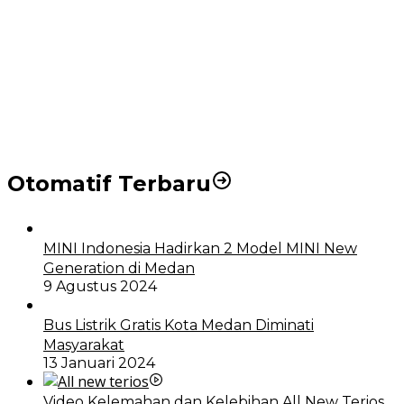
Puluhan Wartawan Solid Dukung Markus Pasaribu
Jadi Calon Ketua PWPM 2026-2028
DPRD dan Pemko Medan Sepakati Ranperda LPj
APBD 2023, Cerminkan APBD Rakyat yang Sehat
Otomatif Terbaru
MINI Indonesia Hadirkan 2 Model MINI New
Generation di Medan
9 Agustus 2024
Bus Listrik Gratis Kota Medan Diminati
Masyarakat
13 Januari 2024
Video Kelemahan dan Kelebihan All New Terios