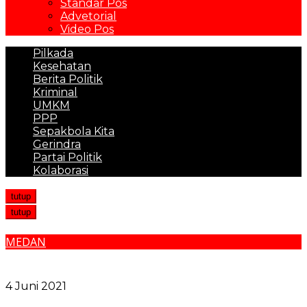
Standar Pos
Advetorial
Video Pos
Pilkada
Kesehatan
Berita Politik
Kriminal
UMKM
PPP
Sepakbola Kita
Gerindra
Partai Politik
Kolaborasi
tutup
tutup
MEDAN
Wali Kota Tinjau Pelaksanaan Penyekatan Pawai
Takbir
4 Juni 2021