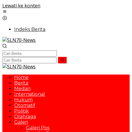
Lewati ke konten
Indeks Berita
Home
Berita
Medan
International
Hukum
Otomatif
Politik
Olahraga
Galeri
Galeri Pos