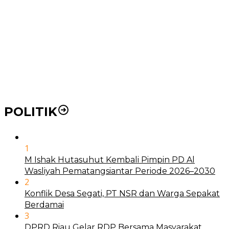
BLUD
21 Penyakit yang Pengobatannya Tak Dicover BPJS
Kesehatan
Pakai KTP Warga Medan Bisa Berobat Gratis di
Seluruh Indonesia
POLITIK
1
M Ishak Hutasuhut Kembali Pimpin PD Al
Wasliyah Pematangsiantar Periode 2026–2030
2
Konflik Desa Segati, PT NSR dan Warga Sepakat
Berdamai
3
DPRD Riau Gelar RDP Bersama Masyarakat