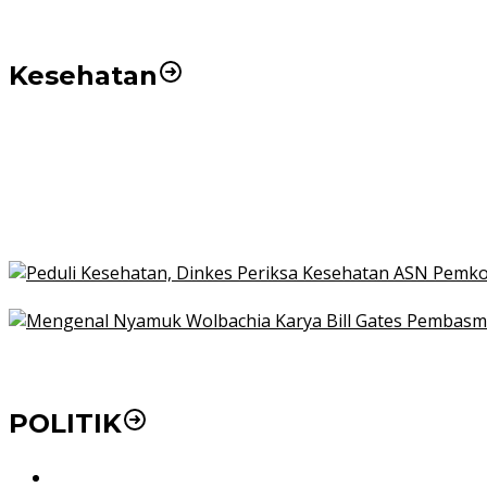
Kesehatan
Pemko Medan Dorong Puskesmas di Kota Medan Jadi
21 Penyakit yang Pengobatannya Tak Dicover BPJS K
Pakai KTP Warga Medan Bisa Berobat Gratis di Seluruh
Peduli Kesehatan, Dinkes Periksa Kesehatan ASN Pe
Mengenal Nyamuk Wolbachia Karya Bill Gates Pemba
POLITIK