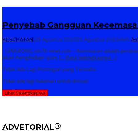
Penyebab Gangguan Kecemasan
KESEHATAN
|
25 Agustus 2020
25 Agustus 2020
oleh
Ad
LENGKONG, sln70-news.com – Kecemasan adalah perasaan 
akan menghadapi ujian,
[… Baca Selengkapnya …]
Tidak Ada Lagi Postingan yang Tersedia.
Tidak ada lagi halaman untuk dimuat.
Lihat Selengkapnya
ADVETORIAL