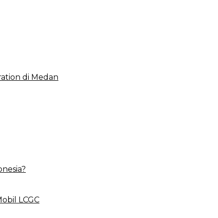
 2023, Cerminkan APBD Rakyat yang Sehat
ation di Medan
onesia?
Mobil LCGC