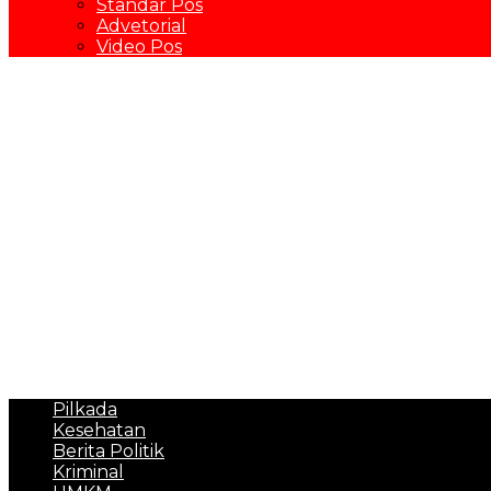
Standar Pos
Advetorial
Video Pos
Pilkada
Kesehatan
Berita Politik
Kriminal