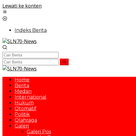
Lewati ke konten
Indeks Berita
Home
Berita
Medan
International
Hukum
Otomatif
Politik
Olahraga
Galeri
Galeri Pos