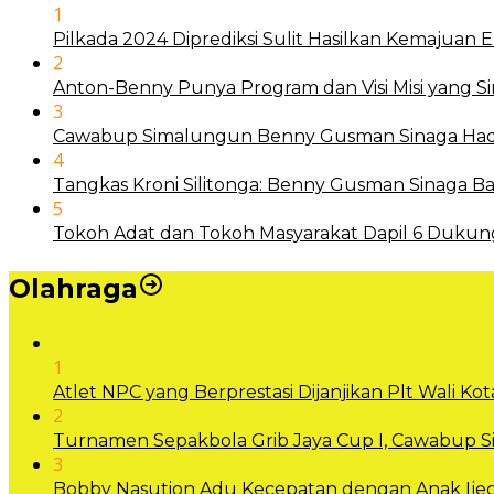
1
Pilkada 2024 Diprediksi Sulit Hasilkan Kemajuan
2
Anton-Benny Punya Program dan Visi Misi yang S
3
Cawabup Simalungun Benny Gusman Sinaga Hadi
4
Tangkas Kroni Silitonga: Benny Gusman Sinaga
5
Tokoh Adat dan Tokoh Masyarakat Dapil 6 Dukun
Olahraga
1
Atlet NPC yang Berprestasi Dijanjikan Plt Wali 
2
Turnamen Sepakbola Grib Jaya Cup I, Cawabup
3
Bobby Nasution Adu Kecepatan dengan Anak Ijec