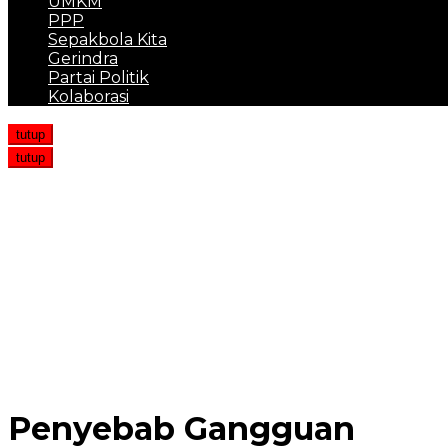
UMKM
PPP
Sepakbola Kita
Gerindra
Partai Politik
Kolaborasi
tutup
tutup
Lansia di Medan Tewas Usai Dibunuh Penghuni Kosnya
Kejar-kejaran Polisi Vs Pengedar Bawa 40 Kg Sabu di 
Ormas Milik Hercules Diserbu OTK saat Gelar Pelantik
Polres Pidie Ringkus Pelaku Curanmor di RSU Citra Hus
Dugaan Penistaan Agama, Seorang Selebgram Akan D
Penyebab Gangguan