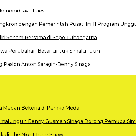
 Ekonomi Gayo Lues
ingkron dengan Pemerintah Pusat, Ini 11 Program Ungg
ri Senam Bersama di Sopo Tubangarna
 Bawa Perubahan Besar untuk Simalungun
g Paslon Anton Saragih-Benny Sinaga
Kota Medan Bekerja di Pemko Medan
 Simalungun Benny Gusman Sinaga Dorong Pemuda Sima
k di The Night Race Show