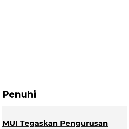
Pemko Medan dan Forkopimda Komitmen Tutup
Semua Celah Narkoba
Sidang Bantahan Sita Eksekusi di Desa Karang Gading,
Pelawan Hadirkan Saksi Ahli
Zakiyuddin Harahap Tolong Korban Kekerasan dan
Pelecehan Seksual
Pengedar Shabu di Kampung Agas Medan Deli
Ditangkap
Kejatisu Geledah Kantor Pelindo Regional 1 Belawan
Penuhi
MUI Tegaskan Pengurusan