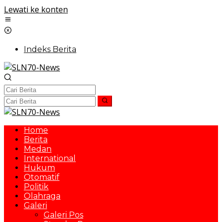
Lewati ke konten
Indeks Berita
Home
Berita
Medan
International
Hukum
Otomatif
Politik
Olahraga
Galeri
Galeri Pos