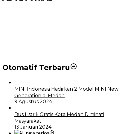
Puluhan Wartawan Solid Dukung Markus Pasaribu
Jadi Calon Ketua PWPM 2026-2028
DPRD dan Pemko Medan Sepakati Ranperda LPj
APBD 2023, Cerminkan APBD Rakyat yang Sehat
Otomatif Terbaru
MINI Indonesia Hadirkan 2 Model MINI New
Generation di Medan
9 Agustus 2024
Bus Listrik Gratis Kota Medan Diminati
Masyarakat
13 Januari 2024