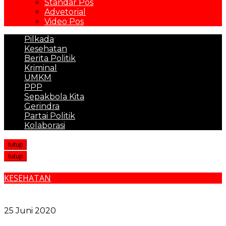
Standar Pos
Advetorial
Video Pos
Pilkada
Kesehatan
Berita Politik
Kriminal
UMKM
PPP
Sepakbola Kita
Gerindra
Partai Politik
Kolaborasi
tutup
tutup
KESEHATAN
MUI Tegaskan Pengurusan Jenazah Korban COVID-
19 Penuhi Syariat Islam
25 Juni 2020