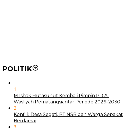
Pemko Medan Dorong Puskesmas di Kota Medan Jadi
BLUD
21 Penyakit yang Pengobatannya Tak Dicover BPJS
Kesehatan
Pakai KTP Warga Medan Bisa Berobat Gratis di
Seluruh Indonesia
POLITIK
1
M Ishak Hutasuhut Kembali Pimpin PD Al
Wasliyah Pematangsiantar Periode 2026–2030
2
Konflik Desa Segati, PT NSR dan Warga Sepakat
Berdamai
3