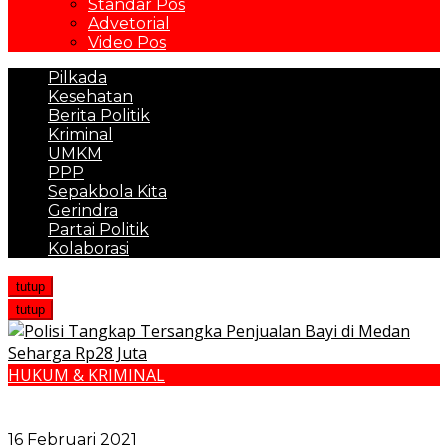
Standar Pos
Advetorial
Video Pos
Pilkada
Kesehatan
Berita Politik
Kriminal
UMKM
PPP
Sepakbola Kita
Gerindra
Partai Politik
Kolaborasi
tutup
tutup
HUKUM & KRIMINAL
Polisi Tangkap Tersangka Penjualan Bayi di Medan
Seharga Rp28 Juta
16 Februari 2021