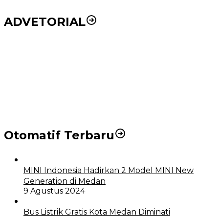
ADVETORIAL
Puluhan Wartawan Solid Dukung Markus Pasaribu
Jadi Calon Ketua PWPM 2026-2028
DPRD dan Pemko Medan Sepakati Ranperda LPj
APBD 2023, Cerminkan APBD Rakyat yang Sehat
Otomatif Terbaru
MINI Indonesia Hadirkan 2 Model MINI New
Generation di Medan
9 Agustus 2024
Bus Listrik Gratis Kota Medan Diminati