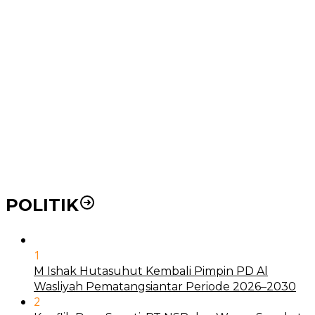
Ke RSUD Dr. Pirngadi
Pemko Medan Dorong Puskesmas di Kota Medan Jadi
BLUD
21 Penyakit yang Pengobatannya Tak Dicover BPJS
Kesehatan
Pakai KTP Warga Medan Bisa Berobat Gratis di
Seluruh Indonesia
POLITIK
1
M Ishak Hutasuhut Kembali Pimpin PD Al
Wasliyah Pematangsiantar Periode 2026–2030
2