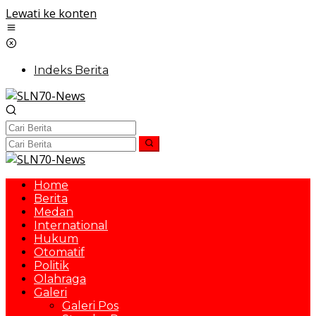
Lewati ke konten
Indeks Berita
Home
Berita
Medan
International
Hukum
Otomatif
Politik
Olahraga
Galeri
Galeri Pos