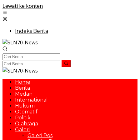
Lewati ke konten
Indeks Berita
Home
Berita
Medan
International
Hukum
Otomatif
Politik
Olahraga
Galeri
Galeri Pos