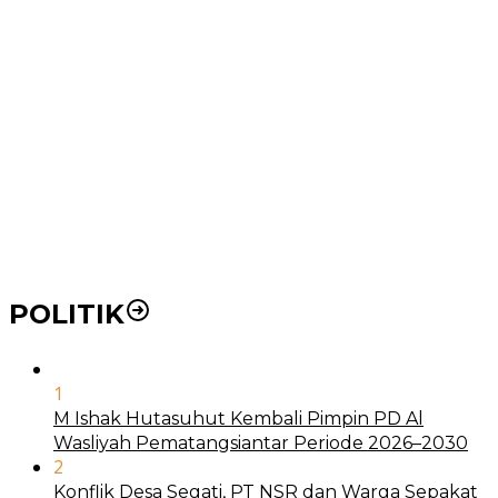
Ke RSUD Dr. Pirngadi
Pemko Medan Dorong Puskesmas di Kota Medan Jadi
BLUD
21 Penyakit yang Pengobatannya Tak Dicover BPJS
Kesehatan
Pakai KTP Warga Medan Bisa Berobat Gratis di
Seluruh Indonesia
POLITIK
1
M Ishak Hutasuhut Kembali Pimpin PD Al
Wasliyah Pematangsiantar Periode 2026–2030
2
Konflik Desa Segati, PT NSR dan Warga Sepakat