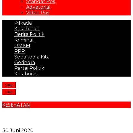
Standar Pos
Advetorial
Video Pos
Pilkada
Kesehatan
Berita Politik
Kriminal
UMKM
PPP
Sepakbola Kita
Gerindra
Partai Politik
Kolaborasi
tutup
tutup
KESEHATAN
Pengantin Wanita Meninggal saat Hubungan Intim
Malam Pertama, Dokter Sebut Akibat Pria Lakukan
Ini
30 Juni 2020