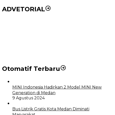
ADVETORIAL
Puluhan Wartawan Solid Dukung Markus Pasaribu
Jadi Calon Ketua PWPM 2026-2028
DPRD dan Pemko Medan Sepakati Ranperda LPj
APBD 2023, Cerminkan APBD Rakyat yang Sehat
Otomatif Terbaru
MINI Indonesia Hadirkan 2 Model MINI New
Generation di Medan
9 Agustus 2024
Bus Listrik Gratis Kota Medan Diminati
Masyarakat