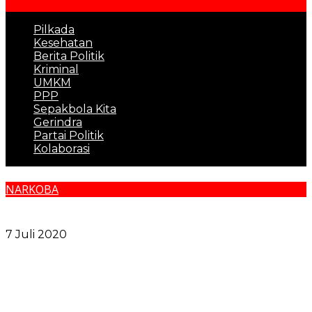
Pilkada
Kesehatan
Berita Politik
Kriminal
UMKM
PPP
Sepakbola Kita
Gerindra
Partai Politik
Kolaborasi
NARKOBA
Lewat “Pengakuan Dosa”, 240 Polisi di Sumsel
Mengaku Gunakan Narkoba
7 Juli 2020
Pemko Medan dan Forkopimda Komitmen Tutup
Semua Celah Narkoba
Sidang Bantahan Sita Eksekusi di Desa Karang Gading,