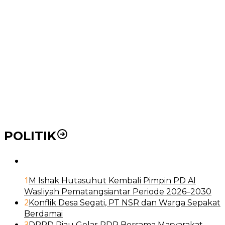
Ke RSUD Dr. Pirngadi
Pemko Medan Dorong Puskesmas di Kota Medan Jadi
BLUD
21 Penyakit yang Pengobatannya Tak Dicover BPJS
Kesehatan
Pakai KTP Warga Medan Bisa Berobat Gratis di
Seluruh Indonesia
POLITIK
1
M Ishak Hutasuhut Kembali Pimpin PD Al
Wasliyah Pematangsiantar Periode 2026–2030
2
Konflik Desa Segati, PT NSR dan Warga Sepakat
Berdamai
3
DPRD Riau Gelar RDP Bersama Masyarakat