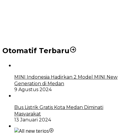
Puluhan Wartawan Solid Dukung Markus Pasaribu
Jadi Calon Ketua PWPM 2026-2028
DPRD dan Pemko Medan Sepakati Ranperda LPj
APBD 2023, Cerminkan APBD Rakyat yang Sehat
Otomatif Terbaru
MINI Indonesia Hadirkan 2 Model MINI New
Generation di Medan
9 Agustus 2024
Bus Listrik Gratis Kota Medan Diminati
Masyarakat
13 Januari 2024