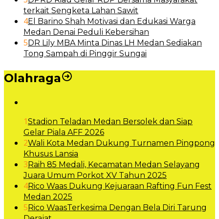
terkait Sengketa Lahan Sawit
4
El Barino Shah Motivasi dan Edukasi Warga
Medan Denai Peduli Kebersihan
5
DR Lily MBA Minta Dinas LH Medan Sediakan
Tong Sampah di Pinggir Sungai
Olahraga
1
Stadion Teladan Medan Bersolek dan Siap
Gelar Piala AFF 2026
2
Wali Kota Medan Dukung Turnamen Pingpong
Khusus Lansia
3
Raih 85 Medali, Kecamatan Medan Selayang
Juara Umum Porkot XV Tahun 2025
4
Rico Waas Dukung Kejuaraan Rafting Fun Fest
Medan 2025
5
Rico WaasTerkesima Dengan Bela Diri Tarung
Derajat