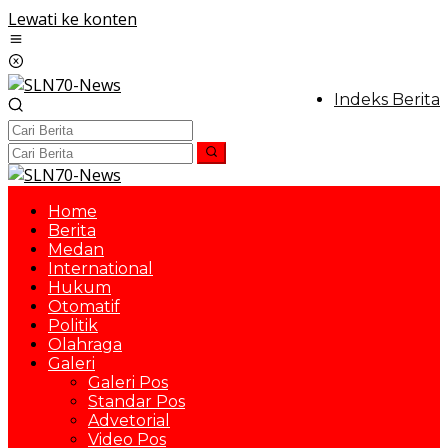
Lewati ke konten
Indeks Berita
Home
Berita
Medan
International
Hukum
Otomatif
Politik
Olahraga
Galeri
Galeri Pos
Standar Pos
Advetorial
Video Pos