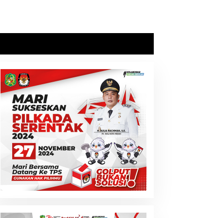
Lansia di Medan Tewas
Usai Dibunuh Penghuni
Kosnya
ugaan Penistaan
gama, Seorang
elebgram Akan
ipanggil Polda Sumut