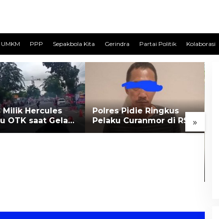
UMKM
PPP
Sepakbola Kita
Gerindra
Partai Politik
Kolaborasi
Milik Hercules
Polres Pidie Ringkus
u OTK saat Gelar
Pelaku Curanmor di RSU
»
ikan di Medan
Citra Husada Sigli di
Medan
D
A
S
D