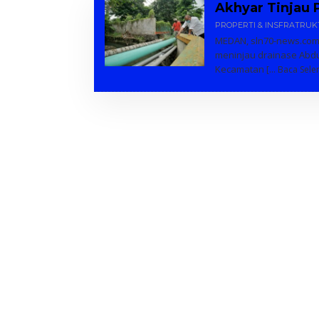
Akhyar Tinjau 
PROPERTI & INSFRATRU
MEDAN, sln70-news.com –
meninjau drainase Abdul
Kecamatan
[… Baca Sele