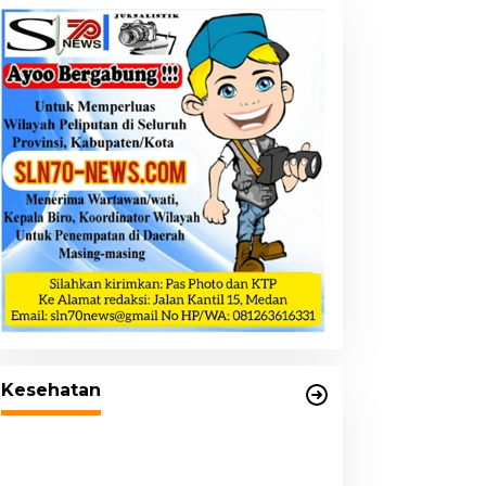
21 Penyakit yang
Pengobatannya Tak Dicover
Kesehatan
BPJS Kesehatan