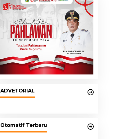
DPRD dan Pemko Medan
Sepakati Ranperda LPj APBD
ADVETORIAL
2023, Cerminkan APBD Rakyat
yang Sehat
Otomatif Terbaru