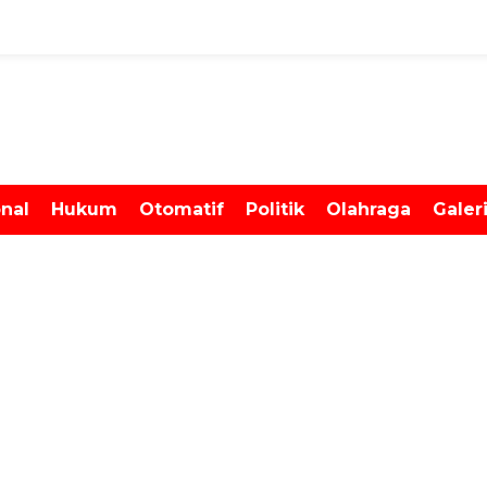
onal
Hukum
Otomatif
Politik
Olahraga
Galer