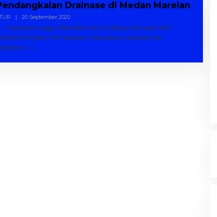
Pendangkalan Drainase di Medan Marelan
KTUR
|
20 September 2020
O
L
 Pelaksana tugas (Plt) Wali Kota Ir H Akhyar Nasution MSi
E
 Manaf di Jalan Titi Pahlawan, Kelurahan Labuhan Deli,
H
A
ngkapnya …]
D
M
I
N