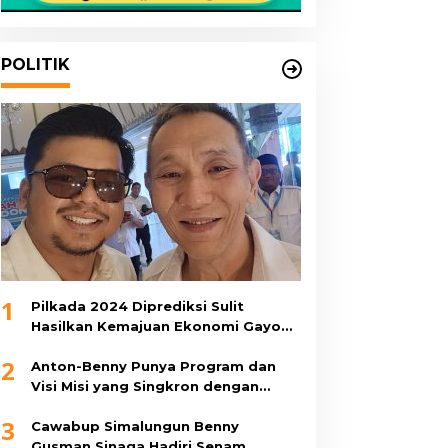
POLITIK
1
Pilkada 2024 Diprediksi Sulit
Hasilkan Kemajuan Ekonomi Gayo
Lues
2
Anton-Benny Punya Program dan
Visi Misi yang Singkron dengan
Pemerintah Pusat, Ini 11 Program
3
Unggulannya
Cawabup Simalungun Benny
Gusman Sinaga Hadiri Senam