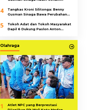
Bersama di Sopo Tubangarna
4
Tangkas Kroni Silitonga: Benny
Gusman Sinaga Bawa Perubahan
Besar untuk Simalungun
5
Tokoh Adat dan Tokoh Masyarakat
Dapil 6 Dukung Paslon Anton
Saragih-Benny Sinaga
Olahraga
1
Atlet NPC yang Berprestasi
Dijanjikan Plt Wali Kota Medan