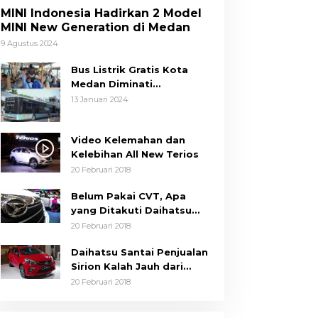
MINI Indonesia Hadirkan 2 Model
MINI New Generation di Medan
9 Agustus 2024
Bus Listrik Gratis Kota
Medan Diminati
Masyarakat
13 Januari 2024
Video Kelemahan dan
Kelebihan All New Terios
20 Februari 2018
Belum Pakai CVT, Apa
yang Ditakuti Daihatsu
Indonesia?
20 Februari 2018
Daihatsu Santai Penjualan
Sirion Kalah Jauh dari
Mobil LCGC
20 Februari 2018