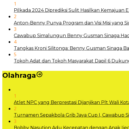
1
Pilkada 2024 Diprediksi Sulit Hasilkan Kemajuan
2
Anton-Benny Punya Program dan Visi Misi yang S
3
Cawabup Simalungun Benny Gusman Sinaga Hadi
4
Tangkas Kroni Silitonga: Benny Gusman Sinaga
5
Tokoh Adat dan Tokoh Masyarakat Dapil 6 Dukun
Olahraga
1
Atlet NPC yang Berprestasi Dijanjikan Plt Wali 
2
Turnamen Sepakbola Grib Jaya Cup I, Cawabup
3
Bobby Nasution Adu Kecepatan dengan Anak Ijec