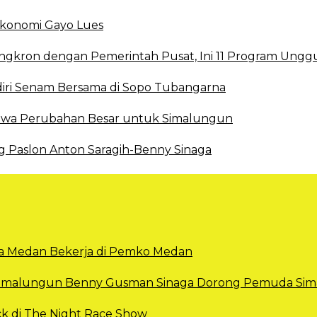
 Ekonomi Gayo Lues
ingkron dengan Pemerintah Pusat, Ini 11 Program Ungg
ri Senam Bersama di Sopo Tubangarna
 Bawa Perubahan Besar untuk Simalungun
g Paslon Anton Saragih-Benny Sinaga
Kota Medan Bekerja di Pemko Medan
 Simalungun Benny Gusman Sinaga Dorong Pemuda Sima
k di The Night Race Show