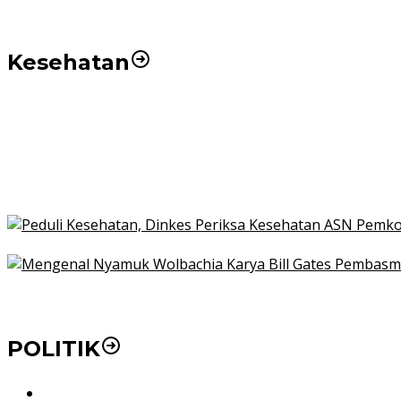
Kesehatan
Pemko Medan Dorong Puskesmas di Kota Medan Jadi
21 Penyakit yang Pengobatannya Tak Dicover BPJS K
Pakai KTP Warga Medan Bisa Berobat Gratis di Seluruh
Peduli Kesehatan, Dinkes Periksa Kesehatan ASN Pe
Mengenal Nyamuk Wolbachia Karya Bill Gates Pemba
POLITIK