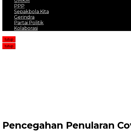
UMKM
PPP
Sepakbola Kita
Gerindra
Partai Politik
Kolaborasi
tutup
tutup
Lansia di Medan Tewas Usai Dibunuh Penghuni Kosnya
Kejar-kejaran Polisi Vs Pengedar Bawa 40 Kg Sabu di 
Ormas Milik Hercules Diserbu OTK saat Gelar Pelantik
Polres Pidie Ringkus Pelaku Curanmor di RSU Citra Hus
Dugaan Penistaan Agama, Seorang Selebgram Akan D
Pencegahan Penularan Co