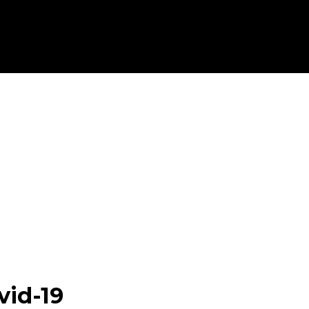
Medan, 4 Ditembak
an di Medan
ada Sigli di Medan
ipanggil Polda Sumut
vid-19