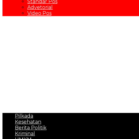
Standar Pos
Advetorial
Video Pos
Pilkada
Kesehatan
Berita Politik
Kriminal