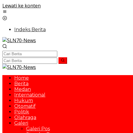
Lewati ke konten
Indeks Berita
Home
Berita
Medan
International
Hukum
Otomatif
Politik
Olahraga
Galeri
Galeri Pos