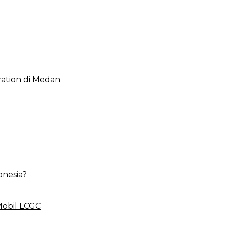
 2023, Cerminkan APBD Rakyat yang Sehat
ation di Medan
onesia?
Mobil LCGC