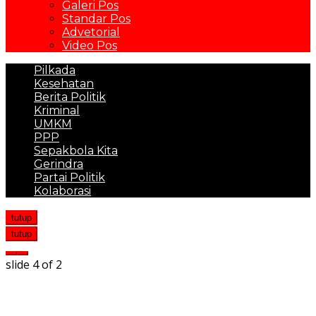
Galeri Pos
Standar Pos
Advetorial
Video Pos
Pilkada
Kesehatan
Berita Politik
Kriminal
UMKM
PPP
Sepakbola Kita
Gerindra
Partai Politik
Kolaborasi
tutup
tutup
slide
4
of 2