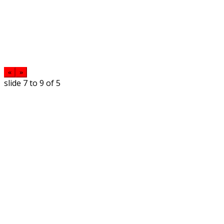
«
»
slide
7 to 9
of 5