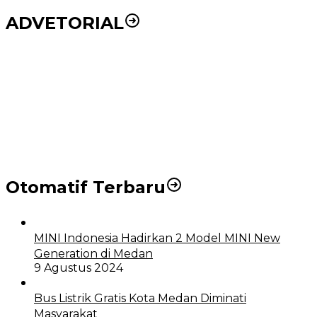
ADVETORIAL
Puluhan Wartawan Solid Dukung Markus Pasaribu
Jadi Calon Ketua PWPM 2026-2028
DPRD dan Pemko Medan Sepakati Ranperda LPj
APBD 2023, Cerminkan APBD Rakyat yang Sehat
Otomatif Terbaru
MINI Indonesia Hadirkan 2 Model MINI New
Generation di Medan
9 Agustus 2024
Bus Listrik Gratis Kota Medan Diminati
Masyarakat