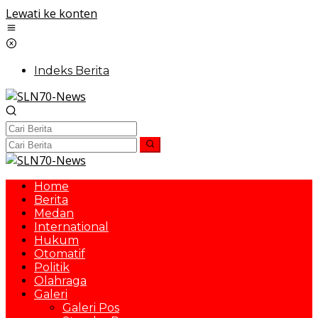
Lewati ke konten
Indeks Berita
Home
Berita
Medan
International
Hukum
Otomatif
Politik
Olahraga
Galeri
Galeri Pos