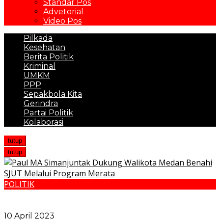
Standar Pos
Advetorial
Video Pos
Pilkada
Kesehatan
Berita Politik
Kriminal
UMKM
PPP
Sepakbola Kita
Gerindra
Partai Politik
Kolaborasi
tutup
tutup
POLITIK
DPRD Medan Minta Dinsos Evaluasi Warga Terdaftar
DTKS
10 April 2023