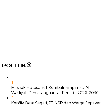
Ke RSUD Dr. Pirngadi
Pemko Medan Dorong Puskesmas di Kota Medan Jadi
BLUD
21 Penyakit yang Pengobatannya Tak Dicover BPJS
Kesehatan
Pakai KTP Warga Medan Bisa Berobat Gratis di
Seluruh Indonesia
POLITIK
1
M Ishak Hutasuhut Kembali Pimpin PD Al
Wasliyah Pematangsiantar Periode 2026–2030
2
Konflik Desa Segati, PT NSR dan Warga Sepakat