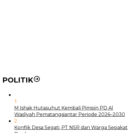
Pemko Medan Dorong Puskesmas di Kota Medan Jadi
BLUD
21 Penyakit yang Pengobatannya Tak Dicover BPJS
Kesehatan
Pakai KTP Warga Medan Bisa Berobat Gratis di
Seluruh Indonesia
POLITIK
1
M Ishak Hutasuhut Kembali Pimpin PD Al
Wasliyah Pematangsiantar Periode 2026–2030
2
Konflik Desa Segati, PT NSR dan Warga Sepakat