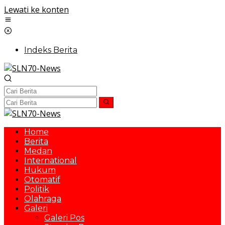
Lewati ke konten
Indeks Berita
Home
Berita
Medan
International
Hukum
Otomatif
Politik
Olahraga
Galeri
Galeri Pos