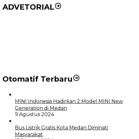
ADVETORIAL
Puluhan Wartawan Solid Dukung Markus Pasaribu
Jadi Calon Ketua PWPM 2026-2028
DPRD dan Pemko Medan Sepakati Ranperda LPj
APBD 2023, Cerminkan APBD Rakyat yang Sehat
Otomatif Terbaru
MINI Indonesia Hadirkan 2 Model MINI New
Generation di Medan
9 Agustus 2024
Bus Listrik Gratis Kota Medan Diminati
Masyarakat