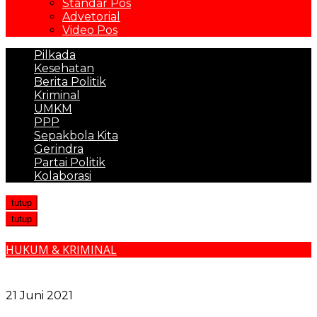
Standar Pos
Advetorial
Video Pos
Pilkada
Kesehatan
Berita Politik
Kriminal
UMKM
PPP
Sepakbola Kita
Gerindra
Partai Politik
Kolaborasi
tutup
tutup
HUKUM & KRIMINAL
Patroli PPKM Mikro, Petugas Harus Bersikap Humanis
Namun Tegas
21 Juni 2021