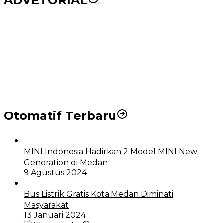
ADVETORIAL
Puluhan Wartawan Solid Dukung Markus Pasaribu
Jadi Calon Ketua PWPM 2026-2028
DPRD dan Pemko Medan Sepakati Ranperda LPj
APBD 2023, Cerminkan APBD Rakyat yang Sehat
Otomatif Terbaru
MINI Indonesia Hadirkan 2 Model MINI New
Generation di Medan
9 Agustus 2024
Bus Listrik Gratis Kota Medan Diminati
Masyarakat
13 Januari 2024