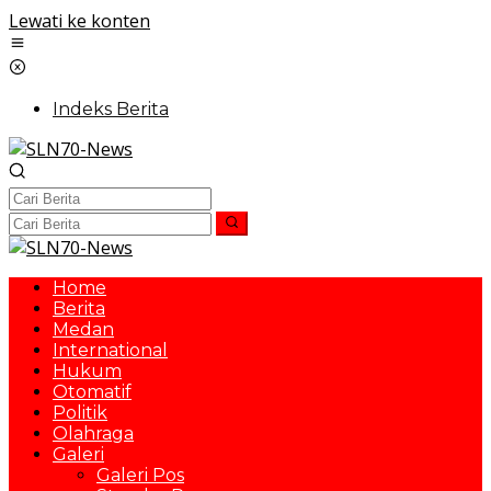
Lewati ke konten
Indeks Berita
Home
Berita
Medan
International
Hukum
Otomatif
Politik
Olahraga
Galeri
Galeri Pos