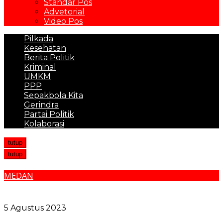
Standar Pos
Advetorial
Video Pos
Pilkada
Kesehatan
Berita Politik
Kriminal
UMKM
PPP
Sepakbola Kita
Gerindra
Partai Politik
Kolaborasi
tutup
tutup
MEDAN
Kuliner Halal, Aman, dan Sehat Nilai Plus Bagi
Pariwisata Medan
5 Agustus 2023