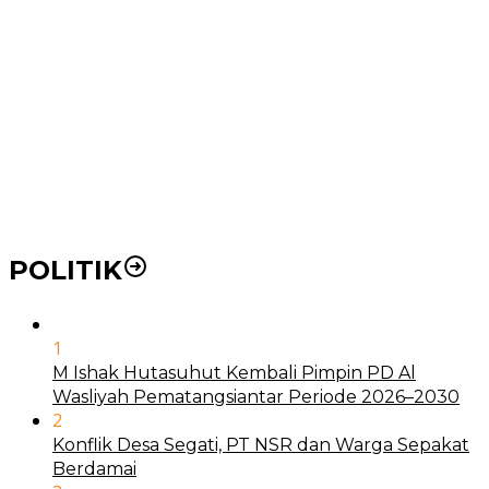
Pemko Medan Dorong Puskesmas di Kota Medan Jadi
BLUD
21 Penyakit yang Pengobatannya Tak Dicover BPJS
Kesehatan
Pakai KTP Warga Medan Bisa Berobat Gratis di
Seluruh Indonesia
POLITIK
1
M Ishak Hutasuhut Kembali Pimpin PD Al
Wasliyah Pematangsiantar Periode 2026–2030
2
Konflik Desa Segati, PT NSR dan Warga Sepakat
Berdamai