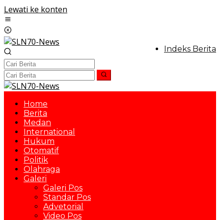
Lewati ke konten
Indeks Berita
Home
Berita
Medan
International
Hukum
Otomatif
Politik
Olahraga
Galeri
Galeri Pos
Standar Pos
Advetorial
Video Pos