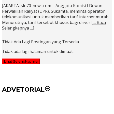
JAKARTA, sln70-news.com – Anggota Komisi I Dewan
Perwakilan Rakyat (DPR), Sukamta, meminta operator
telekomunikasi untuk memberikan tarif internet murah.
Menurutnya, tarif tersebut khusus bagi driver
[… Baca
Selengkapnya …]
Tidak Ada Lagi Postingan yang Tersedia.
Tidak ada lagi halaman untuk dimuat.
Lihat Selengkapnya
ADVETORIAL
Puluhan Wartawan Solid Dukung Markus Pasaribu
Jadi Calon Ketua PWPM 2026-2028