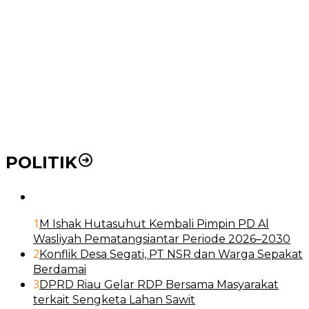
Pemko Medan Dorong Puskesmas di Kota Medan Jadi
BLUD
21 Penyakit yang Pengobatannya Tak Dicover BPJS
Kesehatan
Pakai KTP Warga Medan Bisa Berobat Gratis di
Seluruh Indonesia
POLITIK
1
M Ishak Hutasuhut Kembali Pimpin PD Al
Wasliyah Pematangsiantar Periode 2026–2030
2
Konflik Desa Segati, PT NSR dan Warga Sepakat
Berdamai
3
DPRD Riau Gelar RDP Bersama Masyarakat
terkait Sengketa Lahan Sawit