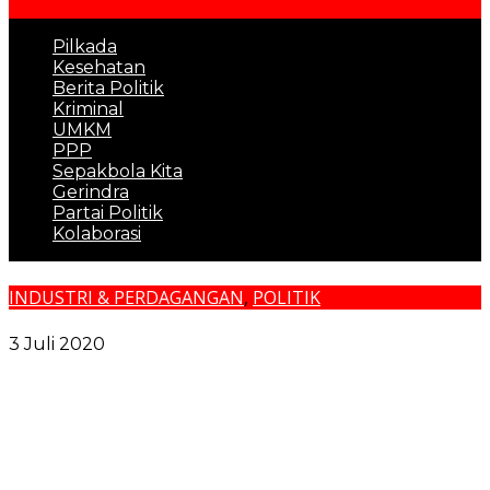
Pilkada
Kesehatan
Berita Politik
Kriminal
UMKM
PPP
Sepakbola Kita
Gerindra
Partai Politik
Kolaborasi
INDUSTRI & PERDAGANGAN
,
POLITIK
DPR Minta Internet Murah, Operator Kasih Gratis
3 Juli 2020
Pemko Medan dan Forkopimda Komitmen Tutup
Semua Celah Narkoba
Sidang Bantahan Sita Eksekusi di Desa Karang Gading,
Pelawan Hadirkan Saksi Ahli