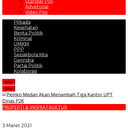
Standar Pos
Advetorial
Video Pos
Pilkada
Kesehatan
Berita Politik
Kriminal
UMKM
PPP
Sepakbola Kita
Gerindra
Partai Politik
Kolaborasi
tutup
tutup
PROPERTI & INSFRATRUKTUR
Pemko Medan Akan Menambah Tiga Kantor UPT
Dinas P2K
3 Maret 2021