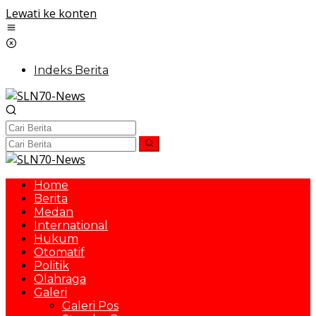
Lewati ke konten
Indeks Berita
Home
Berita
Medan
International
Hukum
Otomatif
Politik
Olahraga
Galeri
Galeri Pos