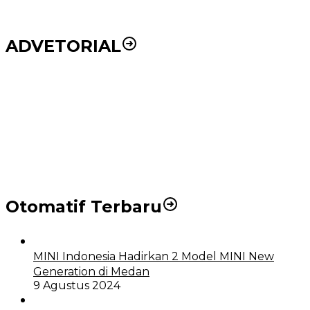
ADVETORIAL
Puluhan Wartawan Solid Dukung Markus Pasaribu
Jadi Calon Ketua PWPM 2026-2028
DPRD dan Pemko Medan Sepakati Ranperda LPj
APBD 2023, Cerminkan APBD Rakyat yang Sehat
Otomatif Terbaru
MINI Indonesia Hadirkan 2 Model MINI New
Generation di Medan
9 Agustus 2024