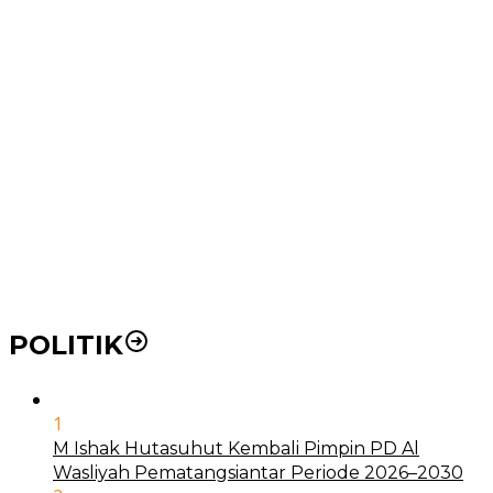
Wakil Wali Kota Medan Dorong Masyarakat Berobat
Ke RSUD Dr. Pirngadi
Pemko Medan Dorong Puskesmas di Kota Medan Jadi
BLUD
21 Penyakit yang Pengobatannya Tak Dicover BPJS
Kesehatan
Pakai KTP Warga Medan Bisa Berobat Gratis di
Seluruh Indonesia
POLITIK
1
M Ishak Hutasuhut Kembali Pimpin PD Al
Wasliyah Pematangsiantar Periode 2026–2030