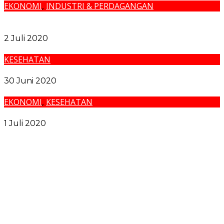
EKONOMI
,
INDUSTRI & PERDAGANGAN
Mantap! Harga TBS Sawit di Sumut Kembali Naik ke
Rp1.400/Kg
2 Juli 2020
KESEHATAN
Besok, Iuran BPJS Kesehatan Naik Lagi
30 Juni 2020
EKONOMI
,
KESEHATAN
Naik, Ini Rincian Iuran Baru BPJS Kesehatan
1 Juli 2020
Pemko Medan dan Forkopimda Komitmen Tutup
Semua Celah Narkoba
Sidang Bantahan Sita Eksekusi di Desa Karang Gading,
Pelawan Hadirkan Saksi Ahli
Zakiyuddin Harahap Tolong Korban Kekerasan dan
Pelecehan Seksual