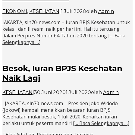
EKONOMI
,
KESEHATAN
|
1 Juli 2020
oleh
Admin
JAKARTA, sln70-news.com – Iuran BPJS Kesehatan untuk
kelas I dan II resmi naik per hari ini. Hal itu tertuang
dalam Perpres Nomor 64 Tahun 2020 tentang
[… Baca
Selengkapnya …]
Besok, Iuran BPJS Kesehatan
Naik Lagi
KESEHATAN
|
30 Juni 2020
1 Juli 2020
oleh
Admin
JAKARTA, sln70-news.com – Presiden Joko Widodo
(Jokowi) kembali menaikkan besaran iuran BPJS
Kesehatan mulai besok, 1 Juli 2020. Kenaikan iuran
berlaku untuk peserta mandiri
[… Baca Selengkapnya …]
Tidak Ada Lagi Postingan yang Tersedia.