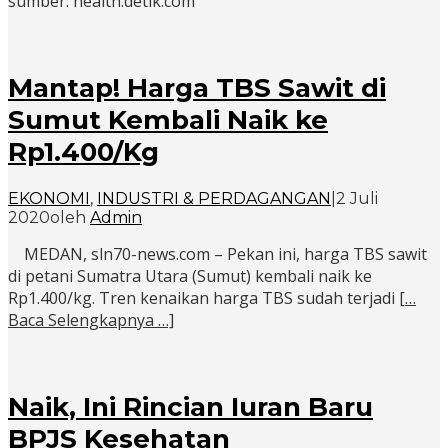
sumber: health.detik.com
Mantap! Harga TBS Sawit di
Sumut Kembali Naik ke
Rp1.400/Kg
EKONOMI
,
INDUSTRI & PERDAGANGAN
|
2 Juli
2020
oleh
Admin
MEDAN, sln70-news.com – Pekan ini, harga TBS sawit
di petani Sumatra Utara (Sumut) kembali naik ke
Rp1.400/kg. Tren kenaikan harga TBS sudah terjadi
[…
Baca Selengkapnya …]
Naik, Ini Rincian Iuran Baru
BPJS Kesehatan