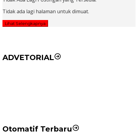
Tidak ada lagi halaman untuk dimuat.
Lihat Selengkapnya
ADVETORIAL
Puluhan Wartawan Solid Dukung Markus Pasaribu
Jadi Calon Ketua PWPM 2026-2028
DPRD dan Pemko Medan Sepakati Ranperda LPj
APBD 2023, Cerminkan APBD Rakyat yang Sehat
Otomatif Terbaru