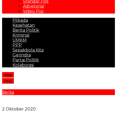
Standar Pos
Advetorial
Video Pos
Pilkada
Kesehatan
Berita Politik
Kriminal
UMKM
PPP
Sepakbola Kita
Gerindra
Partai Politik
Kolaborasi
tutup
tutup
Berita
Hindari Menu Sarapan Ini Jika Tak Ingin Asam
Lambung Naik
2 Oktober 2020