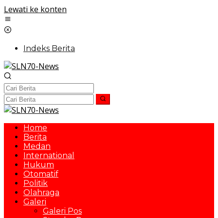
Lewati ke konten
Indeks Berita
Home
Berita
Medan
International
Hukum
Otomatif
Politik
Olahraga
Galeri
Galeri Pos