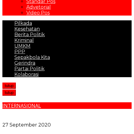
Standar Pos
Advetorial
Video Pos
Pilkada
Kesehatan
Berita Politik
Kriminal
UMKM
PPP
Sepakbola Kita
Gerindra
Partai Politik
Kolaborasi
tutup
tutup
INTERNASIONAL
Kecelakaan Pesawat Latihan Militer Ukraina Tewaskan
22 Orang
27 September 2020