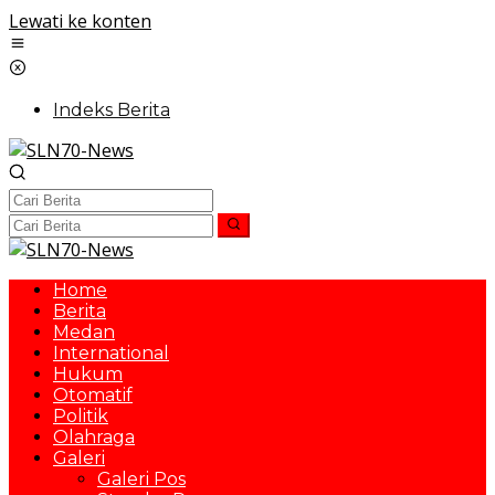
Lewati ke konten
Indeks Berita
Home
Berita
Medan
International
Hukum
Otomatif
Politik
Olahraga
Galeri
Galeri Pos