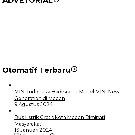
ADVETORIAL
Puluhan Wartawan Solid Dukung Markus Pasaribu
Jadi Calon Ketua PWPM 2026-2028
DPRD dan Pemko Medan Sepakati Ranperda LPj
APBD 2023, Cerminkan APBD Rakyat yang Sehat
Otomatif Terbaru
MINI Indonesia Hadirkan 2 Model MINI New
Generation di Medan
9 Agustus 2024
Bus Listrik Gratis Kota Medan Diminati
Masyarakat
13 Januari 2024