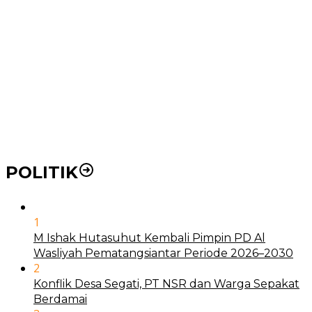
Pemko Medan Dorong Puskesmas di Kota Medan Jadi
BLUD
21 Penyakit yang Pengobatannya Tak Dicover BPJS
Kesehatan
Pakai KTP Warga Medan Bisa Berobat Gratis di
Seluruh Indonesia
POLITIK
1
M Ishak Hutasuhut Kembali Pimpin PD Al
Wasliyah Pematangsiantar Periode 2026–2030
2
Konflik Desa Segati, PT NSR dan Warga Sepakat
Berdamai