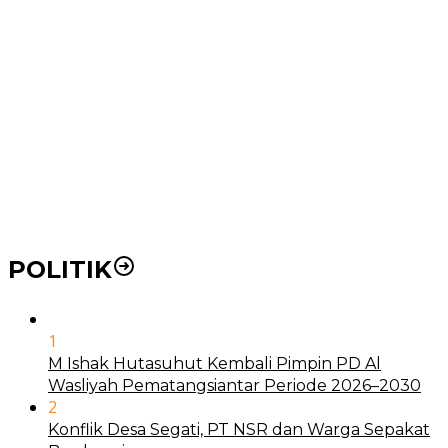
Pemko Medan Dorong Puskesmas di Kota Medan Jadi
BLUD
21 Penyakit yang Pengobatannya Tak Dicover BPJS
Kesehatan
Pakai KTP Warga Medan Bisa Berobat Gratis di
Seluruh Indonesia
POLITIK
1
M Ishak Hutasuhut Kembali Pimpin PD Al
Wasliyah Pematangsiantar Periode 2026–2030
2
Konflik Desa Segati, PT NSR dan Warga Sepakat