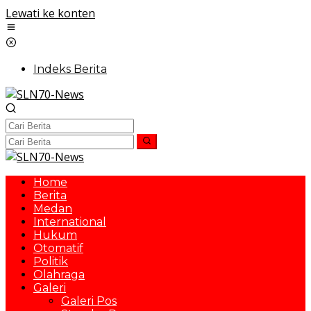
Lewati ke konten
Indeks Berita
Home
Berita
Medan
International
Hukum
Otomatif
Politik
Olahraga
Galeri
Galeri Pos