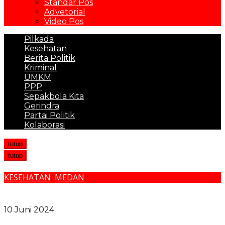
Standar Pos
Advetorial
Video Pos
Pilkada
Kesehatan
Berita Politik
Kriminal
UMKM
PPP
Sepakbola Kita
Gerindra
Partai Politik
Kolaborasi
tutup
tutup
KESEHATAN
,
MEDAN
Pakai KTP Warga Medan Bisa Berobat Gratis di
Seluruh Indonesia
10 Juni 2024