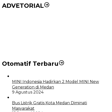
ADVETORIAL
Puluhan Wartawan Solid Dukung Markus Pasaribu
Jadi Calon Ketua PWPM 2026-2028
DPRD dan Pemko Medan Sepakati Ranperda LPj
APBD 2023, Cerminkan APBD Rakyat yang Sehat
Otomatif Terbaru
MINI Indonesia Hadirkan 2 Model MINI New
Generation di Medan
9 Agustus 2024
Bus Listrik Gratis Kota Medan Diminati
Masyarakat