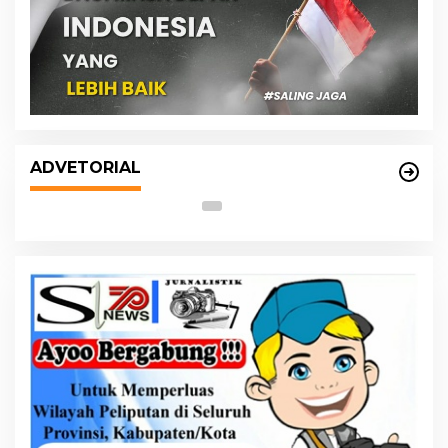
s
DPRD dan Pemko Medan Sepakati
Ranperda LPj APBD 2023, Cerminkan
ADVETORIAL
APBD Rakyat yang Sehat