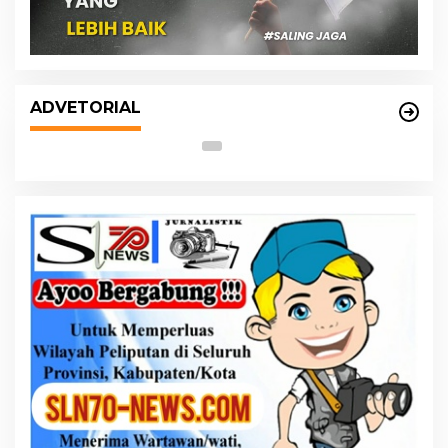
s
DPRD dan Pemko Medan Sepakati
Ranperda LPj APBD 2023, Cerminkan
ADVETORIAL
APBD Rakyat yang Sehat