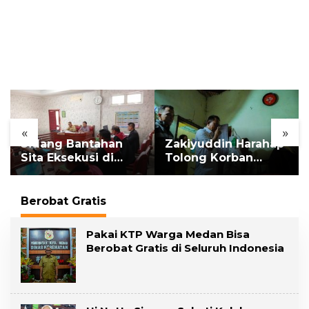
«
»
Sidang Bantahan
Zakiyuddin Harahap
Sita Eksekusi di
Tolong Korban
Desa Karang
Kekerasan dan
Gading, Pelawan
Pelecehan Seksual
Hadirkan Saksi Ahli
Berobat Gratis
Pakai KTP Warga Medan Bisa
Berobat Gratis di Seluruh Indonesia