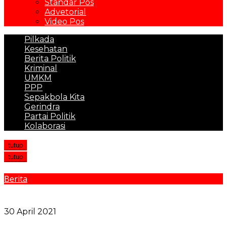
Standar Pos
Advetorial
Video Pos
Pilkada
Kesehatan
Berita Politik
Kriminal
UMKM
PPP
Sepakbola Kita
Gerindra
Partai Politik
Kolaborasi
tutup
tutup
Berita
Mendagri Intruksikan Gubernur Bentuk Tim
Percepatan Penegasan Batas Daerah
30 April 2021