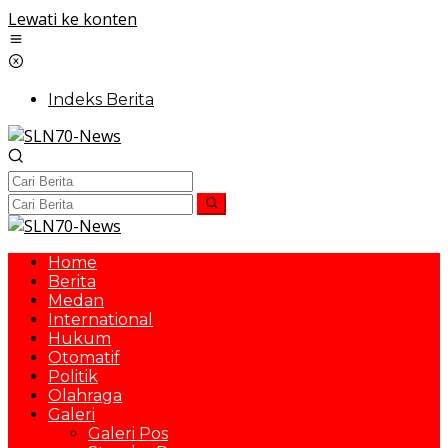
Lewati ke konten
Indeks Berita
Home
Berita
Medan
International
Hukum
Otomatif
Politik
Olahraga
Galeri
Galeri Pos