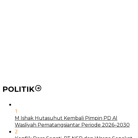
Ke RSUD Dr. Pirngadi
Pemko Medan Dorong Puskesmas di Kota Medan Jadi
BLUD
21 Penyakit yang Pengobatannya Tak Dicover BPJS
Kesehatan
Pakai KTP Warga Medan Bisa Berobat Gratis di
Seluruh Indonesia
POLITIK
1
M Ishak Hutasuhut Kembali Pimpin PD Al
Wasliyah Pematangsiantar Periode 2026–2030
2