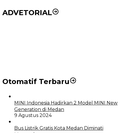
ADVETORIAL
Puluhan Wartawan Solid Dukung Markus Pasaribu
Jadi Calon Ketua PWPM 2026-2028
DPRD dan Pemko Medan Sepakati Ranperda LPj
APBD 2023, Cerminkan APBD Rakyat yang Sehat
Otomatif Terbaru
MINI Indonesia Hadirkan 2 Model MINI New
Generation di Medan
9 Agustus 2024
Bus Listrik Gratis Kota Medan Diminati