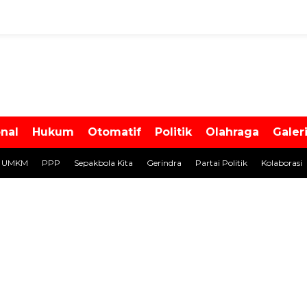
onal
Hukum
Otomatif
Politik
Olahraga
Galer
UMKM
PPP
Sepakbola Kita
Gerindra
Partai Politik
Kolaborasi