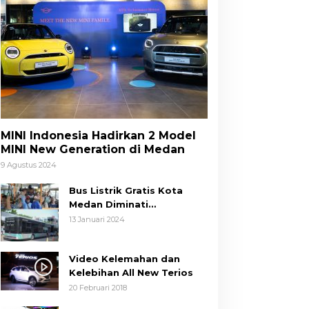
MINI Indonesia Hadirkan 2 Model
MINI New Generation di Medan
9 Agustus 2024
Bus Listrik Gratis Kota
Medan Diminati
Masyarakat
13 Januari 2024
Video Kelemahan dan
Kelebihan All New Terios
20 Februari 2018