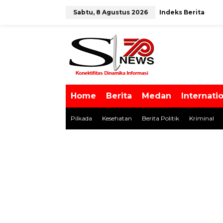
L
Sabtu, 8 Agustus 2026
Indeks Berita
e
w
tutup
a
t
i
k
e
k
o
Home
Berita
Medan
Internati
n
t
Pilkada
Kesehatan
Berita Politik
Kriminal
e
n