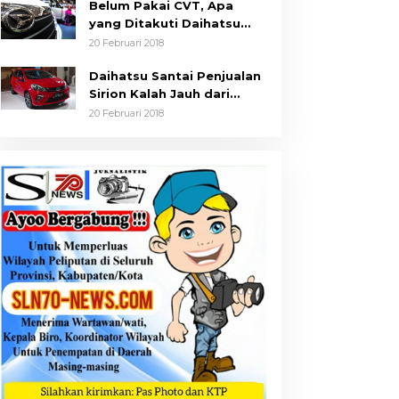
Belum Pakai CVT, Apa
yang Ditakuti Daihatsu
Indonesia?
20 Februari 2018
Daihatsu Santai Penjualan
Sirion Kalah Jauh dari
Mobil LCGC
20 Februari 2018