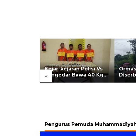
Medan Tewas
Kejar-kejaran Polisi Vs
Ormas 
uh Penghuni
Pengedar Bawa 40 Kg
Diserb
«
Sabu di Medan, 4
Pelant
Ditembak
Pengurus Pemuda Muhammadiyah