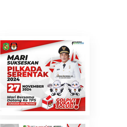
Lansia di Medan Tewas
Usai Dibunuh Penghuni
Kosnya
ugaan Penistaan
gama, Seorang
elebgram Akan
ipanggil Polda Sumut