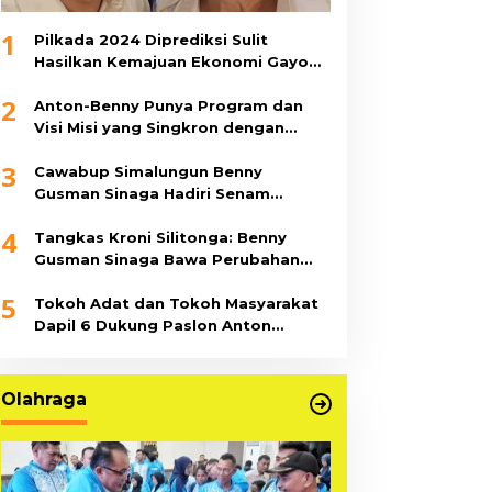
1
Pilkada 2024 Diprediksi Sulit
Hasilkan Kemajuan Ekonomi Gayo
Lues
2
Anton-Benny Punya Program dan
Visi Misi yang Singkron dengan
Pemerintah Pusat, Ini 11 Program
3
Unggulannya
Cawabup Simalungun Benny
Gusman Sinaga Hadiri Senam
Bersama di Sopo Tubangarna
4
Tangkas Kroni Silitonga: Benny
Gusman Sinaga Bawa Perubahan
Besar untuk Simalungun
5
Tokoh Adat dan Tokoh Masyarakat
Dapil 6 Dukung Paslon Anton
Saragih-Benny Sinaga
Olahraga