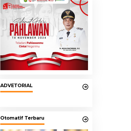
DPRD dan Pemko Medan
Sepakati Ranperda LPj APBD
ADVETORIAL
2023, Cerminkan APBD Rakyat
yang Sehat
Otomatif Terbaru