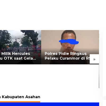
Milik Hercules
Polres Pidie Ringkus
u OTK saat Gelar
Pelaku Curanmor di RSU
»
ikan di Medan
Citra Husada Sigli di
Medan
D
A
S
D
 Kabupaten Asahan