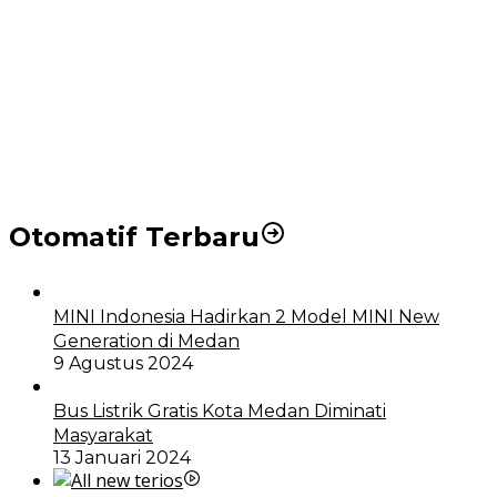
Puluhan Wartawan Solid Dukung Markus Pasaribu
Jadi Calon Ketua PWPM 2026-2028
DPRD dan Pemko Medan Sepakati Ranperda LPj
APBD 2023, Cerminkan APBD Rakyat yang Sehat
Otomatif Terbaru
MINI Indonesia Hadirkan 2 Model MINI New
Generation di Medan
9 Agustus 2024
Bus Listrik Gratis Kota Medan Diminati
Masyarakat
13 Januari 2024