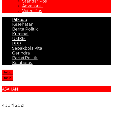
Standar Pos
Advetorial
Video Pos
Pilkada
Kesehatan
Berita Politik
Kriminal
UMKM
PPP
Sepakbola Kita
Gerindra
Partai Politik
Kolaborasi
tutup
tutup
ASAHAN
Pemuda PUI Sumut Serahkan 500 Al-Qur’an Kepada
Bupati Asahan
4 Juni 2021