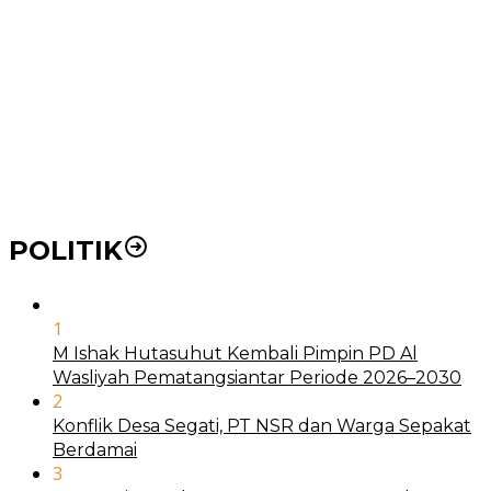
Pemko Medan Dorong Puskesmas di Kota Medan Jadi
BLUD
21 Penyakit yang Pengobatannya Tak Dicover BPJS
Kesehatan
Pakai KTP Warga Medan Bisa Berobat Gratis di
Seluruh Indonesia
POLITIK
1
M Ishak Hutasuhut Kembali Pimpin PD Al
Wasliyah Pematangsiantar Periode 2026–2030
2
Konflik Desa Segati, PT NSR dan Warga Sepakat
Berdamai
3