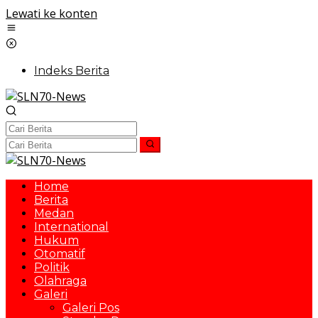
Lewati ke konten
Indeks Berita
Home
Berita
Medan
International
Hukum
Otomatif
Politik
Olahraga
Galeri
Galeri Pos