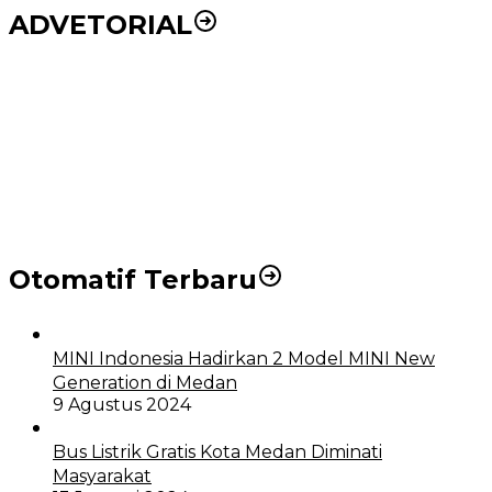
ADVETORIAL
Puluhan Wartawan Solid Dukung Markus Pasaribu
Jadi Calon Ketua PWPM 2026-2028
DPRD dan Pemko Medan Sepakati Ranperda LPj
APBD 2023, Cerminkan APBD Rakyat yang Sehat
Otomatif Terbaru
MINI Indonesia Hadirkan 2 Model MINI New
Generation di Medan
9 Agustus 2024
Bus Listrik Gratis Kota Medan Diminati
Masyarakat