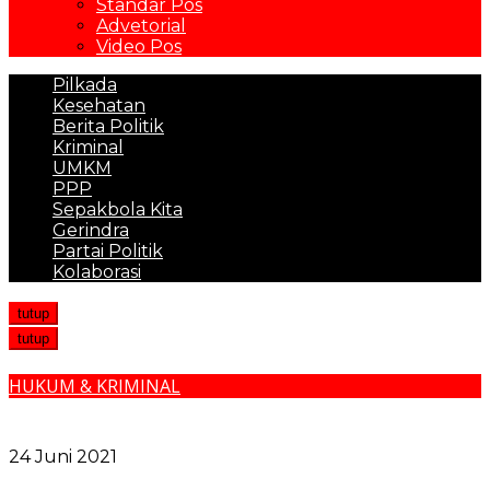
Standar Pos
Advetorial
Video Pos
Pilkada
Kesehatan
Berita Politik
Kriminal
UMKM
PPP
Sepakbola Kita
Gerindra
Partai Politik
Kolaborasi
tutup
tutup
HUKUM & KRIMINAL
Oknum TNI dan Pemilik Diskotik Ferrari Pembunuh
Wartawan di Simalungun
24 Juni 2021