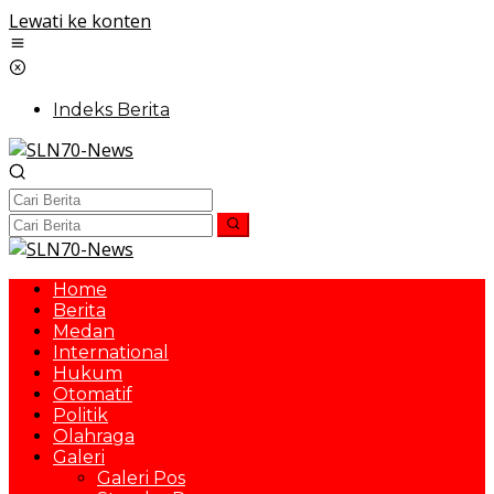
Lewati ke konten
Indeks Berita
Home
Berita
Medan
International
Hukum
Otomatif
Politik
Olahraga
Galeri
Galeri Pos