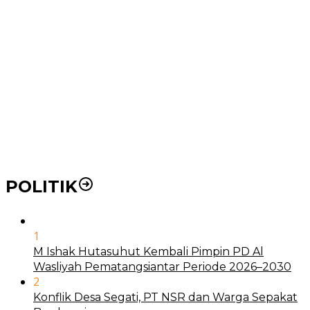
Pemko Medan Dorong Puskesmas di Kota Medan Jadi
BLUD
21 Penyakit yang Pengobatannya Tak Dicover BPJS
Kesehatan
Pakai KTP Warga Medan Bisa Berobat Gratis di
Seluruh Indonesia
POLITIK
1
M Ishak Hutasuhut Kembali Pimpin PD Al
Wasliyah Pematangsiantar Periode 2026–2030
2
Konflik Desa Segati, PT NSR dan Warga Sepakat